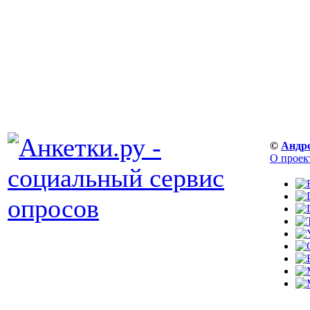
©
Андр
О проек