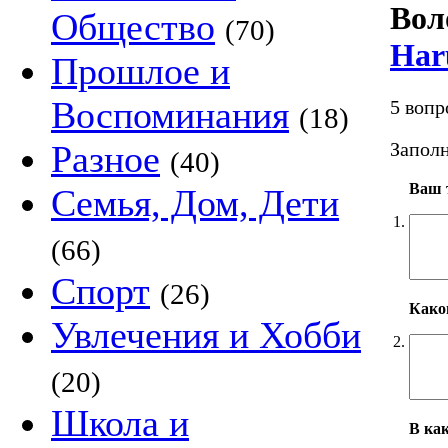
Во
Общество
(70)
Har
Прошлое и
Воспоминания
5 вопр
(18)
Заполн
Разное
(40)
Ваш т
Семья, Дом, Дети
1.
(66)
Спорт
(26)
Како
Увлечения и Хобби
2.
(20)
Школа и
В ка