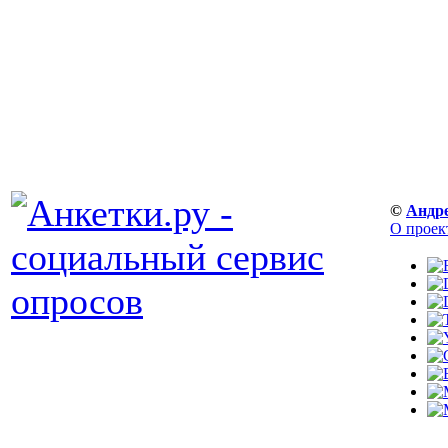
©
Андр
О проек