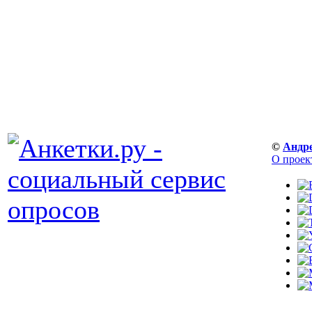
©
Андр
О проек