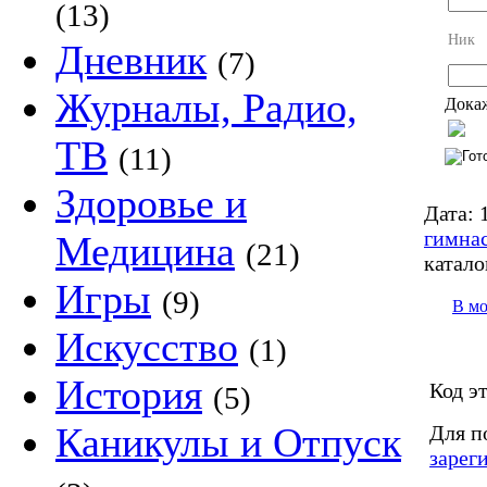
(13)
Ник
Дневник
(7)
Журналы, Радио,
Докаж
ТВ
(11)
Здоровье и
Дата:
1
гимна
Медицина
(21)
катало
Игры
(9)
В м
Искусство
(1)
История
Код э
(5)
Каникулы и Отпуск
Для п
зарег