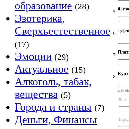
образование
(28)
блуз
5.
Эзотерика,
Сверхъестественное
туфл
6.
(17)
Плат
Эмоции
7.
(29)
Актуальное
(15)
Курт
8.
Алкоголь, табак,
Данны
вещества
(5)
Логи
Города и страны
(7)
Деньги, Финансы
Парол