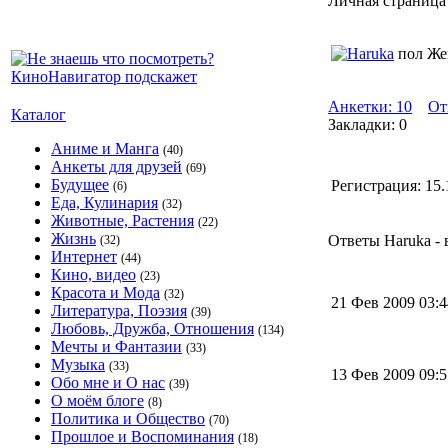
Личная страница
пол Же
Анкетки: 10
От
Каталог
Закладки: 0
Аниме и Манга
(40)
Анкеты для друзей
(69)
Будущее
Регистрация:
15.
(6)
Еда, Кулинария
(32)
Животные, Растения
(22)
Жизнь
Ответы Haruka - 
(32)
Интернет
(44)
Кино, видео
(23)
Красота и Мода
(32)
21 Фев 2009 03:
Литература, Поэзия
(39)
Любовь, Дружба, Отношения
(134)
Мечты и Фантазии
(33)
Музыка
(33)
13 Фев 2009 09:
Обо мне и О нас
(39)
О моём блоге
(8)
Политика и Общество
(70)
Прошлое и Воспоминания
(18)