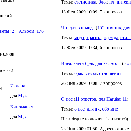
 Haruka
Темы:
статистика
,
блог
,
пч
,
интерн
13 Фев 2009 10:09, 7 вопросов
нский
Что для вас мода
(
155 ответов
,
для
веты: 2
Альбом: 176
Темы:
мода
,
красота
,
одежда
,
стил
12 Фев 2009 10:34, 6 вопросов
10.2008
Идеальный брак для вас это...
(
5 о
всего 2
Темы:
брак
,
семья
,
отношения
26 Янв 2009 10:08, 7 вопросов
Измена.
44 —
для
Myza
О нас
(
11 ответов
,
для Haruka: 11
)
Киноманам.
Темы:
о нас
,
для пч
,
обо мне
51 —
для
Myza
Не забудьте включить фантазию))
23 Янв 2009 01:50, Адресная анкет