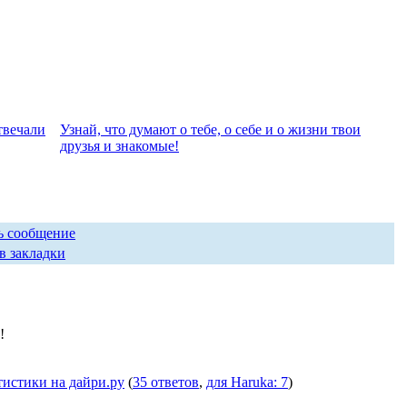
твeчали
Узнай, что думают о тебе, о себе и о жизни твои
друзья и знакомые!
ь сообщение
в закладки
!
тистики на дайри.ру
(
35 ответов
,
для Haruka: 7
)