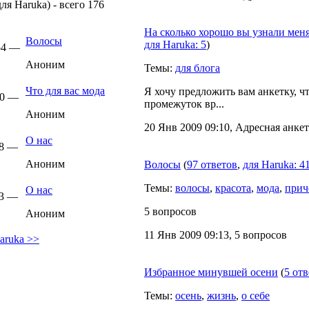
ля Haruka) - всего 176
На сколько хорошо вы узнали меня
Волосы
для Haruka: 5
)
:54 —
Аноним
Темы:
для блога
Что для вас мода
Я хочу предложить вам анкетку, ч
30 —
промежуток вр...
Аноним
20 Янв 2009 09:10, Адресная анкет
О нас
58 —
Аноним
Волосы
(
97 ответов
,
для Haruka: 4
Темы:
волосы
,
красота
,
мода
,
прич
О нас
23 —
5 вопросов
Аноним
11 Янв 2009 09:13, 5 вопросов
aruka >>
Избранное минувшей осени
(
5 от
Темы:
осень
,
жизнь
,
о себе