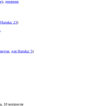
ет
,
дневник
 Haruka: 23
)
ь
тветов
,
для Haruka: 5
)
а, 10 вопросов