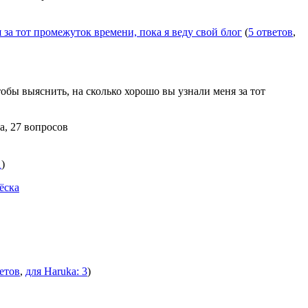
 за тот промежуток времени, пока я веду свой блог
(
5 ответов
,
тобы выяснить, на сколько хорошо вы узнали меня за тот
а, 27 вопросов
1
)
ёска
ветов
,
для Haruka: 3
)