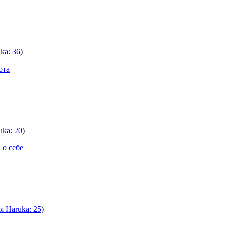
ka: 36
)
ота
uka: 20
)
,
о себе
я Haruka: 25
)