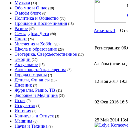
Музыка
(33)
Обо мне и О нас
(39)
О моём блоге
(8)
Политика и Общество
(70)
Прошлое и Воспоминания
(18)
Разное
(40)
Анкетки: 1
Отв
Семья, Дом, Дети
(66)
Спорт
(26)
Увлечения и Хобби
(20)
Регистрация:
06.
Школа и образование
(28)
Эзотерика, Сверхъестественное
(17)
Эмоции
(29)
Альбом (ответы д
Актуальное
(15)
Алкоголь, табак, вещества
(5)
Города и страны
(7)
Деньги, Финансы
(13)
12 Ноя 2017 19:
Дневник
(7)
Журналы, Радио, ТВ
(11)
Здоровье и Медицина
(21)
Игры
(9)
02 Фев 2016 16:
Искусство
(1)
История
(5)
Каникулы и Отпуск
(3)
25 Май 2014 13
Машины
(8)
Наука и Техника
(3)