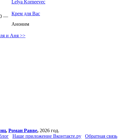
Lelya Korneevec
Крем для Вас
00 —
Аноним
ля и Аня >>
янц
,
Роман Равве
,
2026 год.
блог
Наше приложение Вконтакте.ру
Обратная связь