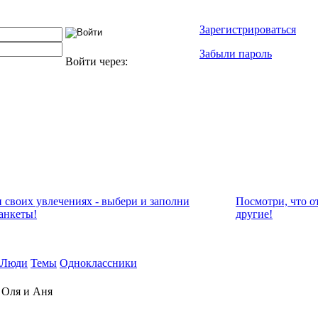
Зарегистрироваться
Забыли пароль
Войти через:
и своих увлечениях - выбери и заполни
Посмотри, что о
анкеты!
другие!
Люди
Темы
Одноклассники
 Оля и Аня