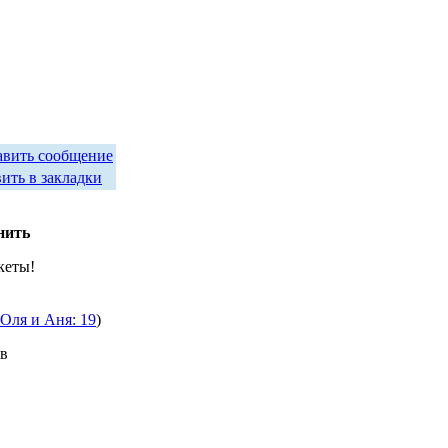
авить сообщение
ить в закладки
нить
кеты!
 Оля и Аня: 19
)
ов