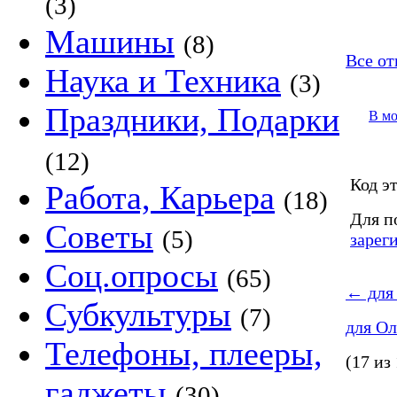
(3)
Машины
(8)
Все от
Наука и Техника
(3)
Праздники, Подарки
В м
(12)
Код эт
Работа, Карьера
(18)
Для п
Советы
(5)
зарег
Соц.опросы
(65)
←
для
Субкультуры
(7)
для О
Телефоны, плееры,
(17 из
гаджеты
(30)