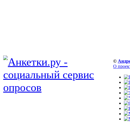
©
Андр
О проек