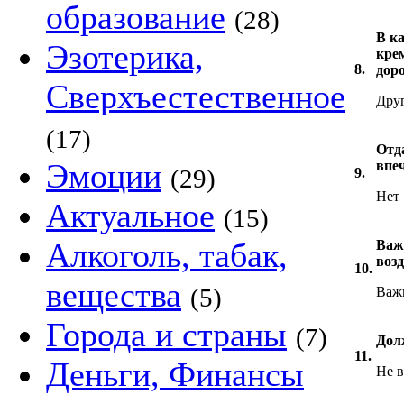
образование
(28)
В ка
Эзотерика,
кре
8.
дор
Сверхъестественное
Друг
(17)
Отд
Эмоции
впе
(29)
9.
Нет
Актуальное
(15)
Алкоголь, табак,
Важ
воз
10.
вещества
(5)
Важ
Города и страны
(7)
Дол
11.
Деньги, Финансы
Не 