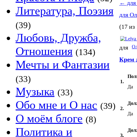
←
для
Литература, Поэзия
для О
(39)
(17 из
Любовь, Дружба,
для
Ол
Отношения
(134)
Крем 
Мечты и Фантазии
Пол
(33)
1.
Да
Музыка
(33)
Обо мне и О нас
Дол
(39)
2.
Да
О моём блоге
(8)
Политика и
Дол
3.