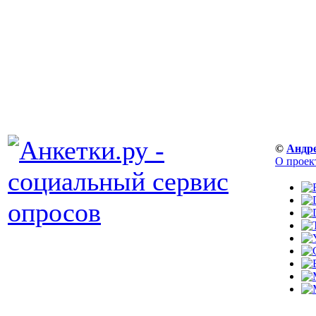
©
Андр
О проек