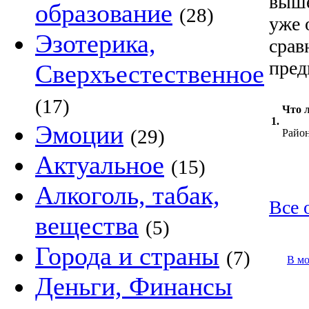
выше
образование
(28)
уже 
Эзотерика,
срав
пред
Сверхъестественное
(17)
Что 
1.
Эмоции
(29)
Райо
Актуальное
(15)
Алкоголь, табак,
Все 
вещества
(5)
Города и страны
(7)
В м
Деньги, Финансы