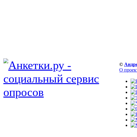
©
Андр
О проек