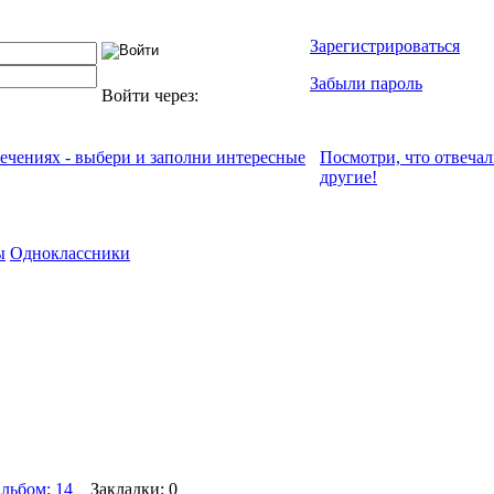
Зарегистрироваться
Забыли пароль
Войти через:
лечениях - выбери и заполни интересные
Посмотри, что отвeча
другие!
ы
Одноклассники
льбом: 14
Закладки: 0