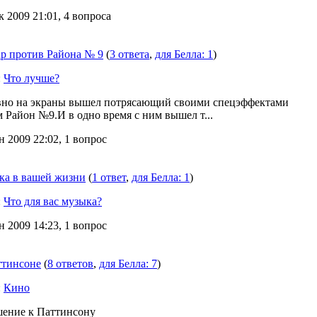
к 2009 21:01, 4 вопроса
р против Района № 9
(
3 ответа
,
для Белла: 1
)
:
Что лучше?
но на экраны вышел потрясающий своими спецэффектами
 Район №9.И в одно время с ним вышел т...
н 2009 22:02, 1 вопрос
ка в вашей жизни
(
1 ответ
,
для Белла: 1
)
:
Что для вас музыка?
н 2009 14:23, 1 вопрос
ттинсоне
(
8 ответов
,
для Белла: 7
)
:
Кино
ение к Паттинсону