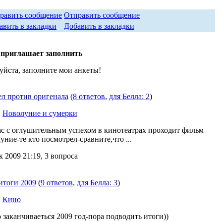
Отправить сообщение
Добавить в закладки
 приглашает заполнить
йста, заполните мои анкеты!
л против оригенала
(
8 ответов
,
для Белла: 2
)
:
Новолуние и сумерки
с с оглушительным успехом в кинотеатрах проходит фильм
уние-те кто посмотрел-сравните,что ...
к 2009 21:19, 3 вопроса
итоги 2009
(
9 ответов
,
для Белла: 3
)
:
Кино
 заканчиваеться 2009 год-пора подводить итоги))