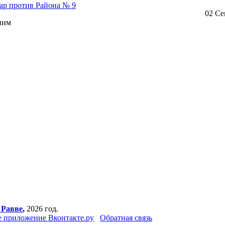
ар против Района № 9
02 Се
ним
 Равве
,
2026 год.
 приложение Вконтакте.ру
Обратная связь