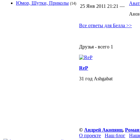
Юмор, Шутки, Приколы
Ават
(14)
25 Янв 2011 21:21 —
Ано
Все ответы для Белла >>
Друзья - всего 1
ReP
31 год Ashgabat
©
Андрей Акопянц
,
Роман
О проекте
Наш блог
Наше