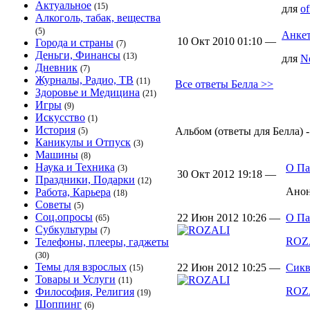
Актуальное
(15)
для
of
Алкоголь, табак, вещества
(5)
Анке
10 Окт 2010 01:10 —
Города и страны
(7)
Деньги, Финансы
(13)
для
N
Дневник
(7)
Журналы, Радио, ТВ
(11)
Все ответы Белла >>
Здоровье и Медицина
(21)
Игры
(9)
Искусство
(1)
История
Альбом (ответы для Белла) -
(5)
Каникулы и Отпуск
(3)
Машины
(8)
Наука и Техника
О Па
(3)
30 Окт 2012 19:18 —
Праздники, Подарки
(12)
Ано
Работа, Карьера
(18)
Советы
(5)
Соц.опросы
22 Июн 2012 10:26 —
О Па
(65)
Субкультуры
(7)
ROZ
Телефоны, плееры, гаджеты
(30)
Темы для взрослых
22 Июн 2012 10:25 —
Сикв
(15)
Товары и Услуги
(11)
ROZ
Философия, Религия
(19)
Шоппинг
(6)