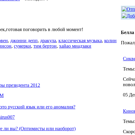
ек,готовая поговорить в любой момент!
Белла
овен
,
джонни депп
,
дракула
,
классическая музыка
,
колин
Пожалу
инсон
,
сумерки
,
тим бертон
,
хайао миадзаки
Сикве
Темы
Сейча
новол
ы президента 2012
05 Де
M
 это русский язык или его аномалия?
Кино
irus007
Темы
е ли вы? (Оптимисты или наоборот)
Скоро