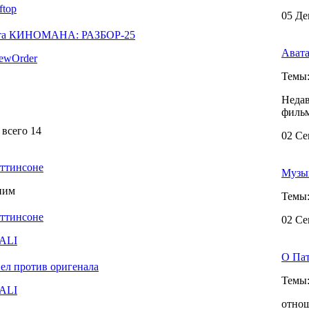
ftop
05 Де
та КИНОМАНА: РАЗБОР-25
Авата
ewOrder
Темы
Недав
фильм
 всего 14
02 Се
ттинсоне
Музы
ним
Темы
ттинсоне
02 Се
АLI
О Па
ел против оригенала
Темы
АLI
отнош