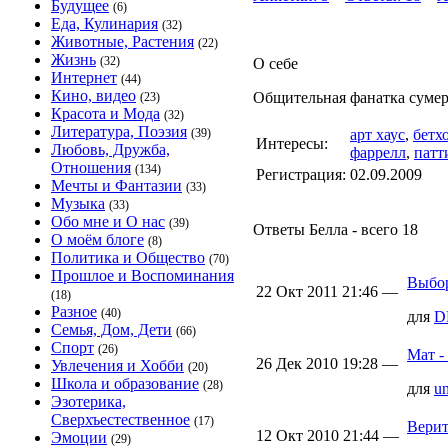
Будущее
(6)
Еда, Кулинария
(32)
Животные, Растения
(22)
Жизнь
(32)
О себе
Интернет
(44)
Кино, видео
Общительная фанатка сумер
(23)
Красота и Мода
(32)
Литература, Поэзия
(39)
арт хаус
,
бетх
Интересы:
Любовь, Дружба,
фаррелл
,
патт
Отношения
(134)
Регистрация:
02.09.2009
Мечты и Фантазии
(33)
Музыка
(33)
Обо мне и О нас
(39)
Ответы Белла - всего 18
О моём блоге
(8)
Политика и Общество
(70)
Прошлое и Воспоминания
Выбор
22 Окт 2011 21:46 —
(18)
Разное
(40)
для
D
Семья, Дом, Дети
(66)
Спорт
(26)
Мат -
26 Дек 2010 19:28 —
Увлечения и Хобби
(20)
Школа и образование
(28)
для
un
Эзотерика,
Сверхъестественное
(17)
Верит
12 Окт 2010 21:44 —
Эмоции
(29)