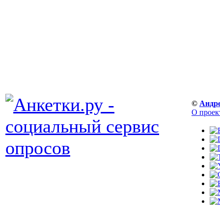
©
Андр
О проек