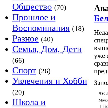
Общество
(70)
Ава
Прошлое и
Бел
Воспоминания
(18)
Неда
Разное
(40)
спец
Семья, Дом, Дети
выше
уже 
(66)
срав
Спорт
(26)
пред
Увлечения и Хобби
Запо
(20)
Что 
Школа и
Можно
Ко