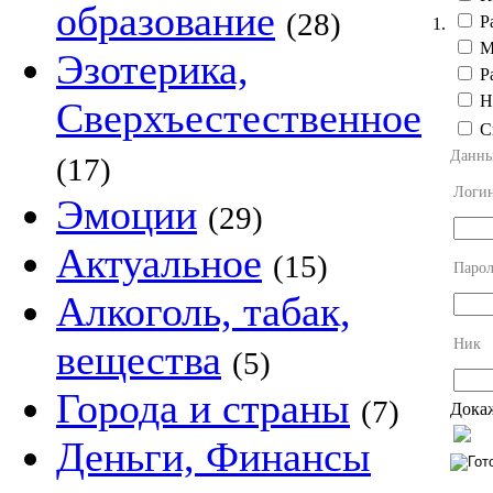
образование
(28)
Р
1.
Мн
Эзотерика,
Ра
Не
Сверхъестественное
С
Данны
(17)
Логи
Эмоции
(29)
Актуальное
(15)
Парол
Алкоголь, табак,
Ник
вещества
(5)
Города и страны
(7)
Докаж
Деньги, Финансы