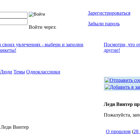
Зарегистрироваться
Забыли пароль
Войти через:
и своих увлечениях - выбери и заполни
Посмотри, что о
анкеты!
другие!
Люди
Темы
Одноклассники
Леди Винтер пр
Пожалуйста, зап
 Леди Винтер
О прошлом
(
28