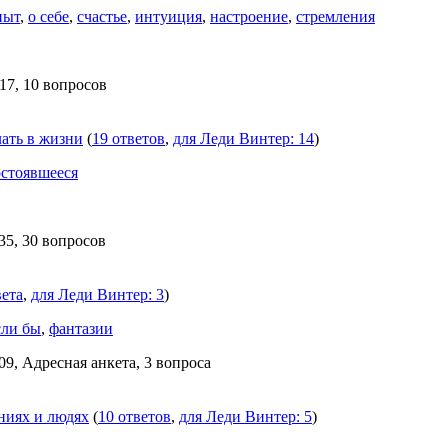
пыт
,
о себе
,
счастье
,
интуиция
,
настроение
,
стремления
17, 10 вопросов
лать в жизни
(
19 ответов
,
для Леди Винтер: 14
)
остоявшееся
35, 30 вопросов
вета
,
для Леди Винтер: 3
)
сли бы
,
фантазии
09, Адресная анкета, 3 вопроса
ениях и людях
(
10 ответов
,
для Леди Винтер: 5
)