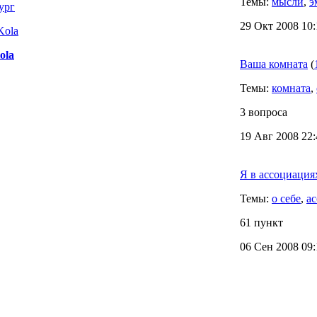
Темы:
мысли
,
э
ург
29 Окт 2008 10:
ola
Ваша комната
(
Темы:
комната
,
3 вопроса
19 Авг 2008 22:
Я в ассоциациях
Темы:
о себе
,
а
61 пункт
06 Сен 2008 09: