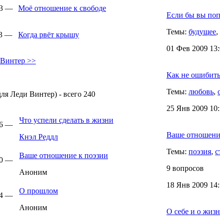
33 —
Моё отношение к свободе
Если бы вы поп
Темы:
будущее
,
33 —
Когда рвёт крышу
01 Фев 2009 13:
 Винтер >>
Как не ошибит
Темы:
любовь
,
ля Леди Винтер) - всего 240
25 Янв 2009 10:
Что успели сделать в жизни
46 —
Ваше отношени
Кнэл Реддл
Темы:
поэзия
,
с
Ваше отношение к поэзии
00 —
9 вопросов
Аноним
18 Янв 2009 14:
О прошлом
24 —
Аноним
О себе и о жиз