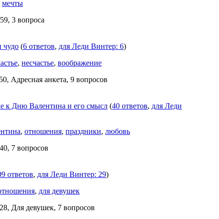
,
мечты
59, 3 вопроса
и чудо
(
6 ответов
,
для Леди Винтер: 6
)
частье
,
несчастье
,
воображение
50, Адресная анкета, 9 вопросов
е к Дню Валентина и его смысл
(
40 ответов
,
для Леди
ентина
,
отношения
,
праздники
,
любовь
40, 7 вопросов
09 ответов
,
для Леди Винтер: 29
)
отношения
,
для девушек
28, Для девушек, 7 вопросов