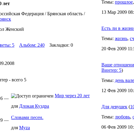
Темы:
прошлое
0 лет
13 Мар 2009 08:
оссийская Федерация / Брянская область /
рянск
Есть ли в жизн
ол Женский
Темы:
жизнь
,
с
веты: 5
Альбом: 240
Закладки: 0
20 Фев 2009 11:
09.2008
Ваше отношени
Винтер: 5
)
ер - всего 5
Темы:
день вал
12 Фев 2009 10:
Мир через 20 лет
:16 —
для
Длокая Куздра
Для девушек
(
1
Темы:
любовь
,
Словами песен.
:39 —
06 Фев 2009 10:
для
Myza