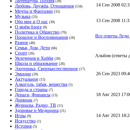
Литература, Поэзия
(39)
14 Сен 2008 02:
Любовь, Дружба, Отношения
(134)
Мечты и Фантазии
(33)
Музыка
(33)
13 Сен 2008 11:
Обо мне и О нас
(39)
О моём блоге
(8)
Политика и Общество
(70)
Все ответы Леди
Прошлое и Воспоминания
(18)
Разное
(40)
Семья, Дом, Дети
(66)
Спорт
(26)
Альбом (ответы д
Увлечения и Хобби
(20)
Школа и образование
(28)
Эзотерика, Сверхъестественное
(17)
26 Сен 2023 09:
Эмоции
(29)
Актуальное
(15)
Алкоголь, табак, вещества
(5)
Города и страны
(7)
18 Авг 2023 17:
Деньги, Финансы
(13)
Дневник
(7)
Журналы, Радио, ТВ
(11)
Здоровье и Медицина
(21)
14 Авг 2023 18:
Игры
(9)
Искусство
(1)
История
(5)