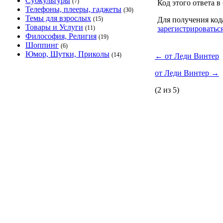
Субкультуры
(7)
Код этого ответа в
Телефоны, плееры, гаджеты
(30)
Темы для взрослых
(15)
Для получения код
Товары и Услуги
(11)
зарегистрироватьс
Философия, Религия
(19)
Шоппинг
(6)
Юмор, Шутки, Приколы
(14)
←
от Леди Винтер
от Леди Винтер
→
(2 из 5)