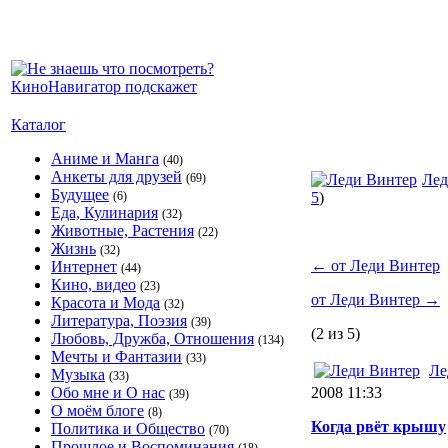
Каталог
Аниме и Манга
(40)
Анкеты для друзей
(69)
Лед
Будущее
(6)
5
)
Еда, Кулинария
(32)
Животные, Растения
(22)
Жизнь
(32)
←
от Леди Винтер
Интернет
(44)
Кино, видео
(23)
от Леди Винтер
→
Красота и Мода
(32)
Литература, Поэзия
(39)
(2 из 5)
Любовь, Дружба, Отношения
(134)
Мечты и Фантазии
(33)
Ле
Музыка
(33)
Обо мне и О нас
2008 11:33
(39)
О моём блоге
(8)
Когда рвёт крышу
Политика и Общество
(70)
Прошлое и Воспоминания