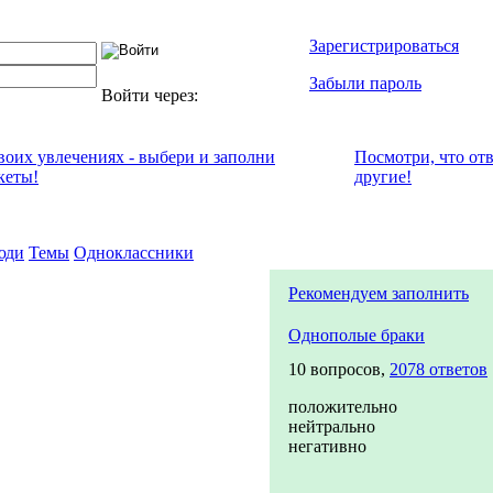
Зарегистрироваться
Забыли пароль
Войти через:
своих увлечениях - выбери и заполни
Посмотри, что от
кеты!
другие!
юди
Темы
Одноклассники
Рекомендуем заполнить
Однополые браки
10 вопросов,
2078 ответов
положительно
нейтрально
негативно