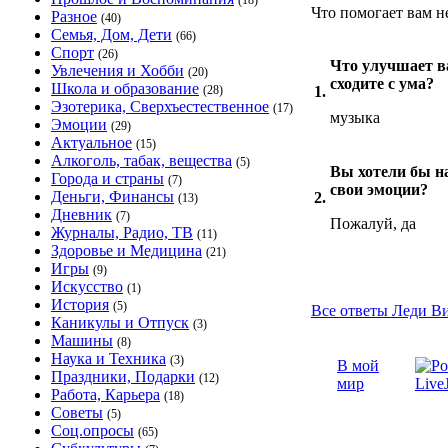
(18)
Что помогает вам н
Разное
(40)
Семья, Дом, Дети
(66)
Спорт
(26)
Что улучшает в
Увлечения и Хобби
(20)
сходите с ума?
Школа и образование
(28)
1.
Эзотерика, Сверхъестественное
(17)
музыка
Эмоции
(29)
Актуальное
(15)
Алкоголь, табак, вещества
(5)
Вы хотели бы н
Города и страны
(7)
свои эмоции?
Деньги, Финансы
2.
(13)
Дневник
(7)
Пожалуй, да
Журналы, Радио, ТВ
(11)
Здоровье и Медицина
(21)
Игры
(9)
Искусство
(1)
История
(5)
Все ответы Леди Ви
Каникулы и Отпуск
(3)
Машины
(8)
Наука и Техника
(3)
В мой
Праздники, Подарки
(12)
мир
Работа, Карьера
(18)
Советы
(5)
Соц.опросы
(65)