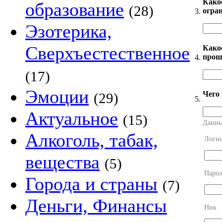
Како
образование
(28)
огра
3.
Эзотерика,
Сверхъестественное
Какое
прош
4.
(17)
Эмоции
Чего
(29)
5.
Актуальное
(15)
Данны
Алкоголь, табак,
Логи
вещества
(5)
Парол
Города и страны
(7)
Деньги, Финансы
Ник