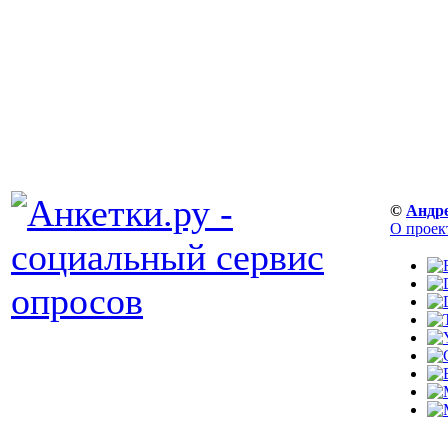
©
Андр
О проек