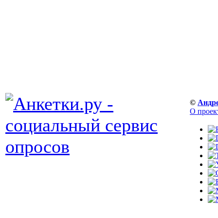
©
Андр
О проек