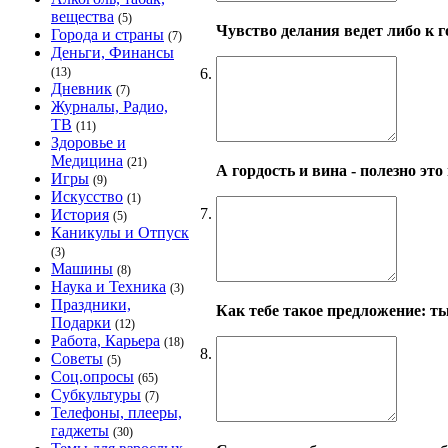
вещества
(5)
Чувство делания ведет либо к г
Города и страны
(7)
Деньги, Финансы
6.
(13)
Дневник
(7)
Журналы, Радио,
ТВ
(11)
Здоровье и
Медицина
(21)
А гордость и вина - полезно это
Игры
(9)
Искусство
(1)
7.
История
(5)
Каникулы и Отпуск
(3)
Машины
(8)
Наука и Техника
(3)
Праздники,
Как тебе такое предложение: т
Подарки
(12)
Работа, Карьера
(18)
8.
Советы
(5)
Соц.опросы
(65)
Субкультуры
(7)
Телефоны, плееры,
гаджеты
(30)