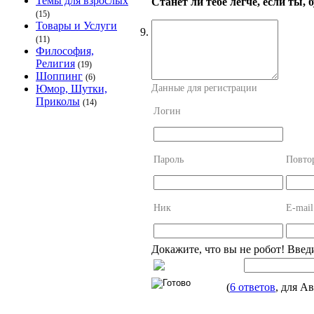
Темы для взрослых
Станет ли тебе легче, если ты, 
(15)
Товары и Услуги
9.
(11)
Философия,
Религия
(19)
Шоппинг
(6)
Данные для регистрации
Юмор, Шутки,
Приколы
(14)
Логин
Пароль
Повто
Ник
E-mail
Докажите, что вы не робот! Введ
(
6 ответов
, для А