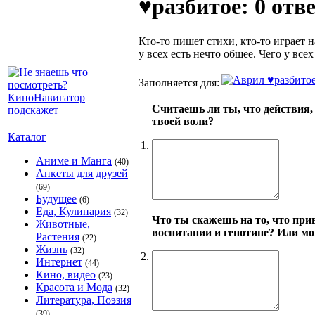
♥разбитое: 0 отв
Кто-то пишет стихи, кто-то играет н
у всех есть нечто общее. Чего у всех
Заполняется для:
Считаешь ли ты, что действия, 
твоей воли?
Каталог
1.
Аниме и Манга
(40)
Анкеты для друзей
(69)
Будущее
(6)
Еда, Кулинария
(32)
Что ты скажешь на то, что при
Животные,
воспитании и генотипе? Или мо
Растения
(22)
Жизнь
(32)
2.
Интернет
(44)
Кино, видео
(23)
Красота и Мода
(32)
Литература, Поэзия
(39)