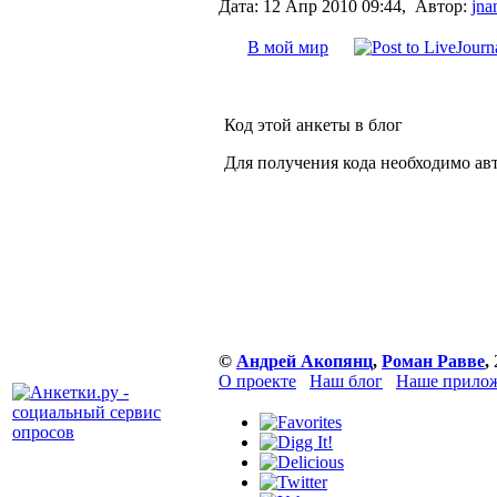
Дата:
12 Апр 2010 09:44,
Автор:
jna
В мой мир
Код этой анкеты в блог
Для получения кода необходимо ав
©
Андрей Акопянц
,
Роман Равве
,
О проекте
Наш блог
Наше прилож