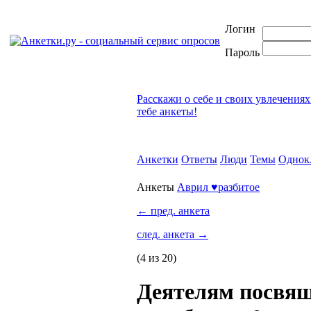
Логин
Пароль
Расскажи о себе и своих увлечениях
тебе анкеты!
Анкетки
Ответы
Люди
Темы
Однок
Анкеты
Аврил ♥разбитое
←
пред. анкета
след. анкета
→
(4 из 20)
Деятелям посвящ