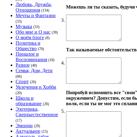
Любовь, Дружба,
Можешь ли ты сказать, будучи ч
Отношения
(134)
Мечты и Фантазии
3.
(33)
Музыка
(33)
Обо мне и О нас
(39)
О моём блоге
(8)
Политика и
Общество
(70)
Так называемые обстоятельства
Прошлое и
Воспоминания
(18)
4.
Разное
(40)
Семья, Дом, Дети
(66)
Спорт
(26)
Увлечения и Хобби
Попробуй вспомнить все "свои"
(20)
окружением? Допустим, если бы 
Школа и
воля, если ты не мог это сплан
образование
(28)
Эзотерика,
5.
Сверхъестественное
(17)
Эмоции
(29)
Актуальное
(15)
Алкоголь, табак,