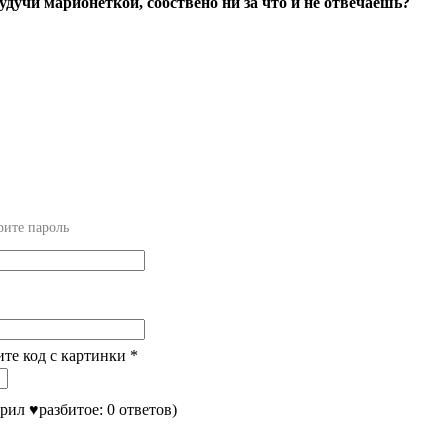
будучи марионеткой, собствено ни за что и не отвечаешь?
рите пароль
ите код с картинки
*
врил ♥разбитое: 0 ответов)