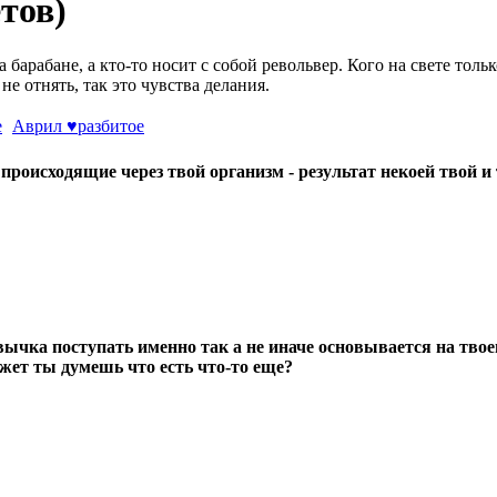
етов)
а барабане, а кто-то носит с собой револьвер. Кого на свете тольк
 не отнять, так это чувства делания.
Аврил ♥разбитое
происходящие через твой организм - результат некоей твой и
вычка поступать именно так а не иначе основывается на тво
жет ты думешь что есть что-то еще?