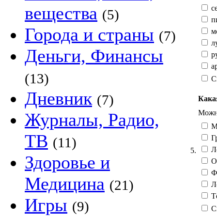
вещества
с
(5)
п
Города и страны
мо
(7)
л
Деньги, Финансы
ру
ар
(13)
С
Дневник
(7)
Кака
Можно
Журналы, Радио,
М
ТВ
Гр
(11)
Л
5.
Здоровье и
О
Фе
Медицина
(21)
Л
Тё
Игры
(9)
С