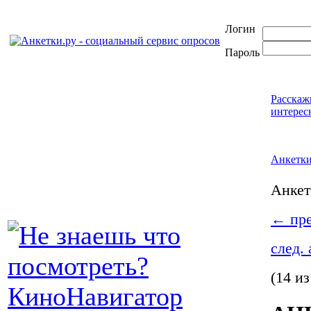
Логин
Пароль
Расскаж
интерес
Анкетк
Анке
←
пре
след.
(14 из