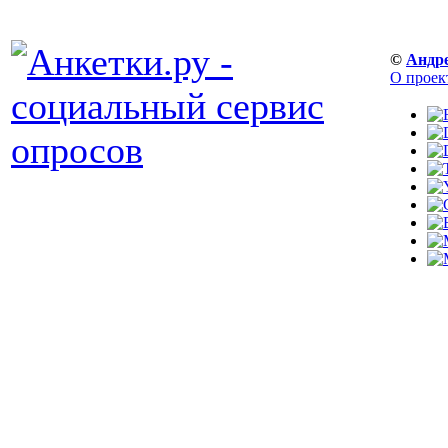
©
Андр
О проек