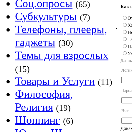
Соц.опросы
(65)
Как 
Субкультуры
(7)
О
Х
Телефоны, плееры,
•
Н
гаджеты
Та
(30)
П
Темы для взрослых
У
Данны
(15)
Логи
Товары и Услуги
(11)
Философия,
Парол
Религия
(19)
Ник
Шоппинг
(6)
Докаж