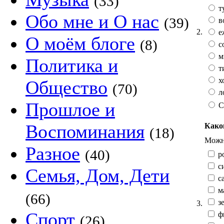
(33)
т
Обо мне и О нас
(39)
в
2.
е
О моём блоге
(8)
с
м
Политика и
т
х
Общество
(70)
л
Прошлое и
С
Воспоминания
Како
(18)
Можно
Разное
(40)
р
с
Семья, Дом, Дети
са
м
(66)
зе
3.
Спорт
ф
(26)