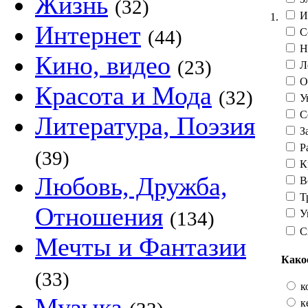
Жизнь
(32)
И
1.
Интернет
С
(44)
Н
Кино, видео
(23)
Л
О
Красота и Мода
(32)
Ув
С
Литература, Поэзия
З
Р
(39)
К
Любовь, Дружба,
В
Т
Отношения
У
(134)
С
Мечты и Фантазии
Како
(33)
к
Музыка
к