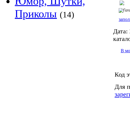
Юмор, Шутки,
Приколы
(14)
запол
Дата:
катало
В м
Код э
Для п
зарег