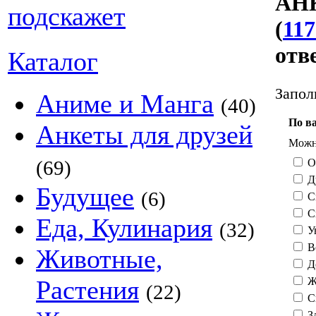
АНК
(
117
отв
Каталог
Запол
Аниме и Манга
(40)
По в
Анкеты для друзей
Можно
О
(69)
Д
Будущее
(6)
С
С
Еда, Кулинария
(32)
У
В
Животные,
Д
Ж
Растения
(22)
С
З