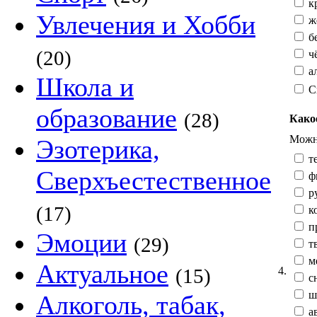
к
Увлечения и Хобби
жё
б
(20)
ч
а
Школа и
С
образование
(28)
Како
Можно
Эзотерика,
те
Сверхъестественное
ф
р
(17)
к
п
Эмоции
(29)
тв
м
Актуальное
4.
(15)
сн
ш
Алкоголь, табак,
а