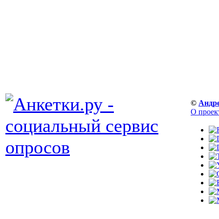
©
Андр
О проек