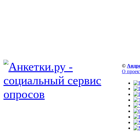
©
Андр
О проек