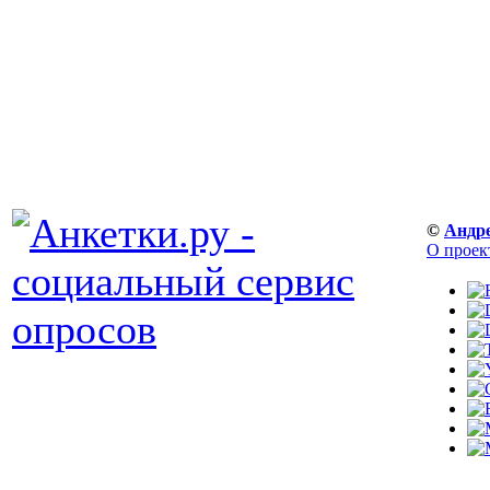
©
Андр
О проек