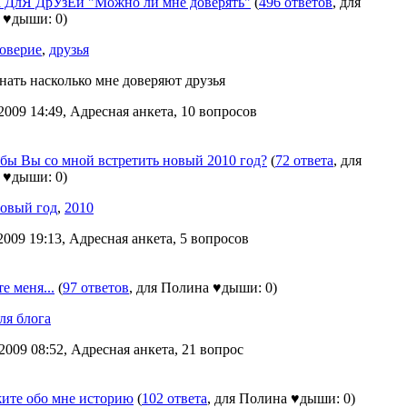
 ДлЯ ДрУзЕй "Можно ли мне доверять"
(
496 ответов
, для
 ♥дыши: 0)
оверие
,
друзья
нать насколько мне доверяют друзья
2009 14:49, Адресная анкета, 10 вопросов
бы Вы со мной встретить новый 2010 год?
(
72 ответа
, для
 ♥дыши: 0)
овый год
,
2010
2009 19:13, Адресная анкета, 5 вопросов
 меня...
(
97 ответов
, для Полина ♥дыши: 0)
ля блога
2009 08:52, Адресная анкета, 21 вопрос
жите обо мне историю
(
102 ответа
, для Полина ♥дыши: 0)