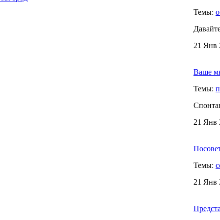
Темы:
о
Давайте
21 Янв 
Ваше м
Темы:
п
Спонта
21 Янв 
Посовет
Темы:
с
21 Янв 
Предста