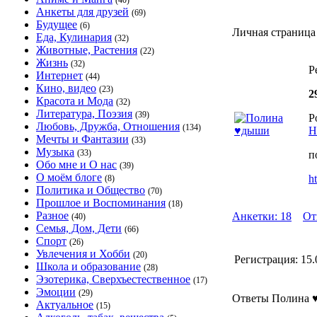
(40)
Анкеты для друзей
(69)
Будущее
(6)
Личная страниц
Еда, Кулинария
(32)
Животные, Растения
(22)
Жизнь
(32)
Р
Интернет
(44)
Кино, видео
(23)
2
Красота и Мода
(32)
Литература, Поэзия
(39)
Р
Любовь, Дружба, Отношения
(134)
Н
Мечты и Фантазии
(33)
Музыка
(33)
п
Обо мне и О нас
(39)
О моём блоге
h
(8)
Политика и Общество
(70)
Прошлое и Воспоминания
(18)
Разное
Анкетки: 18
От
(40)
Семья, Дом, Дети
(66)
Спорт
(26)
Увлечения и Хобби
(20)
Регистрация:
15.
Школа и образование
(28)
Эзотерика, Сверхъестественное
(17)
Эмоции
(29)
Ответы Полина ♥
Актуальное
(15)