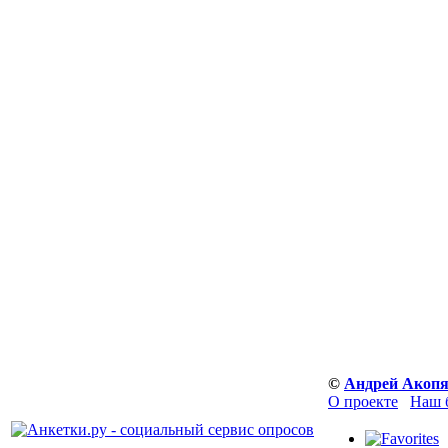
©
Андрей Акоп
О проекте
Наш 