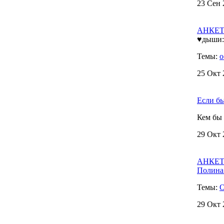
23 Сен 
АНКЕТА
♥дыши:
Темы:
о
25 Окт 
Если бы 
Кем бы 
29 Окт 
АНКЕТА
Полина
Темы:
О
29 Окт 