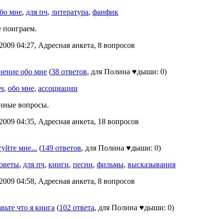
бо мне
,
для пч
,
литература
,
фанфик
 поиграем.
2009 04:27, Адресная анкета, 8 вопросов
нение обо мне
(
38 ответов
, для Полина ♥дыши: 0)
ч
,
обо мне
,
ассоциации
нные вопросы.
2009 04:35, Адресная анкета, 18 вопросов
уйте мне...
(
149 ответов
, для Полина ♥дыши: 0)
оветы
,
для пч
,
книги
,
песни
,
фильмы
,
высказывания
2009 04:58, Адресная анкета, 8 вопросов
вьте что я книга
(
102 ответа
, для Полина ♥дыши: 0)