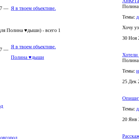
АнКеТа
Полина
37 —
Я в твоем объективе.
Темы:
д
Хочу уз
ля Полина ♥дыши) - всего 1
30 Ноя 
Я в твоем объективе.
37 —
Хотели 
Полина ♥дыши
Полина
Темы:
н
25 Дек 
Опишите
од
Темы:
д
20 Янв 
Расска
овгород