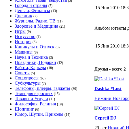
Алкоголь, табак, вещества
(5)
Города и страны
(7)
15 Янв 2010 18:
Деньги, Финансы
(13)
Дневник
(7)
Журналы, Радио, ТВ
(11)
Здоровье и Медицина
(21)
Альбом (ответы д
Игры
(9)
Искусство
(1)
История
(5)
15 Янв 2010 18:
Каникулы и Отпуск
(3)
Машины
(8)
Наука и Техника
(3)
Праздники, Подарки
(12)
Работа, Карьера
(18)
Друзья - всего 2
Советы
(5)
Соц.опросы
(65)
Субкультуры
(7)
Телефоны, плееры, гаджеты
Dashka *Lost
(30)
Темы для взрослых
(15)
Нижний Новгор
Товары и Услуги
(11)
Философия, Религия
(19)
Шоппинг
(6)
Юмор, Шутки, Приколы
(14)
Сергей DJ
29 лет
Нижний Н