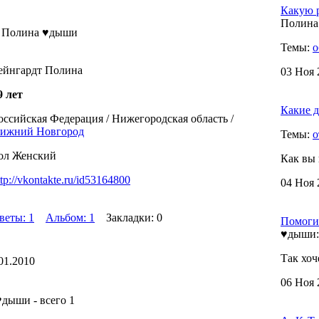
Какую р
Полина
а Полина ♥дыши
Темы:
о
ейнгардт Полина
03 Ноя 
9 лет
Какие д
оссийская Федерация / Нижегородская область /
ижний Новгород
Темы:
о
ол Женский
Как вы 
ttp://vkontakte.ru/id53164800
04 Ноя 
веты: 1
Альбом: 1
Закладки: 0
Помоги
♥дыши:
Так хоч
01.2010
06 Ноя 
дыши - всего 1