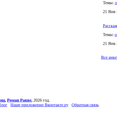
Темы:
л
21 Янв 
Расскаж
Темы:
о
21 Янв 
Все анк
янц
,
Роман Равве
,
2026 год.
блог
Наше приложение Вконтакте.ру
Обратная связь