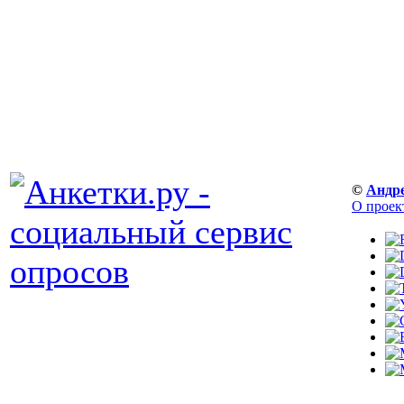
©
Андр
О проек