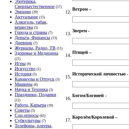
Эзотерика,
Сверхъестественное
(17)
Ветром –
Эмоции
12.
(29)
Актуальное
(15)
Алкоголь, табак,
вещества
(5)
Зверем -
Города и страны
(7)
13.
Деньги, Финансы
(13)
Дневник
(7)
Журналы, Радио, ТВ
(11)
Птицей –
Здоровье и Медицина
14.
(21)
Игры
(9)
Искусство
(1)
Исторической личностью -
История
(5)
15.
Каникулы и Отпуск
(3)
Машины
(8)
Наука и Техника
(3)
Праздники, Подарки
Богом/Богиней -
16.
(12)
Работа, Карьера
(18)
Советы
(5)
Соц.опросы
(65)
Королём/Королевой –
17.
Субкультуры
(7)
Телефоны, плееры,