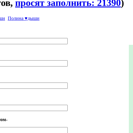
тов,
просят заполнить: 21390
)
Полина ♥дыши
ом-