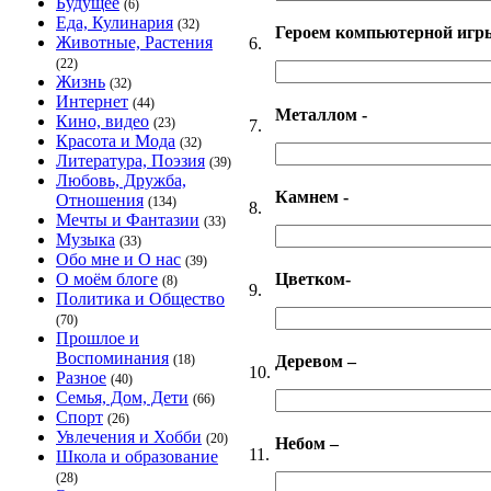
Будущее
(6)
Еда, Кулинария
(32)
Героем компьютерной игр
Животные, Растения
6.
(22)
Жизнь
(32)
Интернет
(44)
Металлом -
Кино, видео
(23)
7.
Красота и Мода
(32)
Литература, Поэзия
(39)
Любовь, Дружба,
Камнем -
Отношения
(134)
8.
Мечты и Фантазии
(33)
Музыка
(33)
Обо мне и О нас
(39)
Цветком-
О моём блоге
(8)
9.
Политика и Общество
(70)
Прошлое и
Воспоминания
Деревом –
(18)
10.
Разное
(40)
Семья, Дом, Дети
(66)
Спорт
(26)
Увлечения и Хобби
(20)
Небом –
11.
Школа и образование
(28)