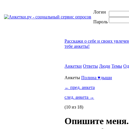
Логин
Пароль
Расскажи о себе и своих увлече
тебе анкеты!
Анкетки
Ответы
Люди
Темы
Од
Анкеты
Полина ♥дыши
←
пред. анкета
след. анкета
→
(10 из 18)
Опишите меня.