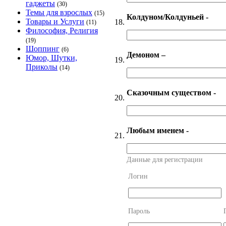
гаджеты
(30)
Темы для взрослых
(15)
Колдуном/Колдуньей -
Товары и Услуги
18.
(11)
Философия, Религия
(19)
Шоппинг
(6)
Демоном –
Юмор, Шутки,
19.
Приколы
(14)
Сказочным существом -
20.
Любым именем -
21.
Данные для регистрации
Логин
Пароль