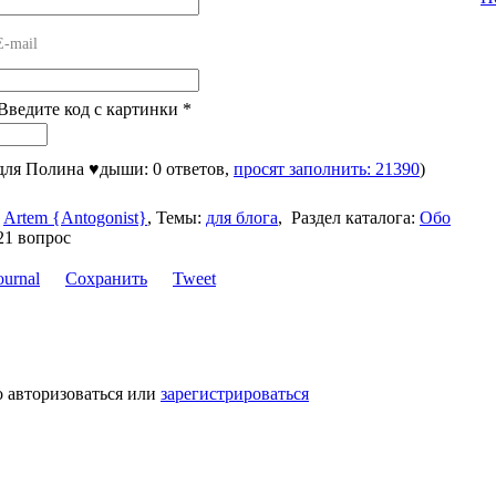
E-mail
 Введите код с картинки
*
 для Полина ♥дыши: 0 ответов,
просят заполнить: 21390
)
Artem {Antogonist}
,
Темы:
для блога
,
Раздел каталога:
Обо
21 вопрос
Сохранить
Tweet
о авторизоваться или
зарегистрироваться