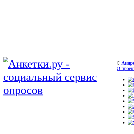
©
Андр
О проек