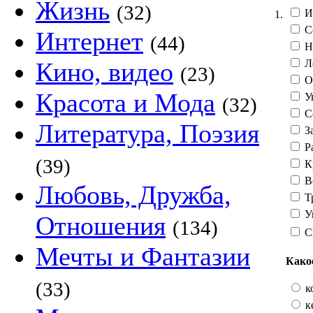
Жизнь
(32)
И
1.
С
Интернет
(44)
Н
Л
Кино, видео
(23)
О
Красота и Мода
Ув
(32)
С
Литература, Поэзия
З
Р
(39)
К
В
Любовь, Дружба,
Т
У
Отношения
(134)
С
Мечты и Фантазии
Како
(33)
к
к