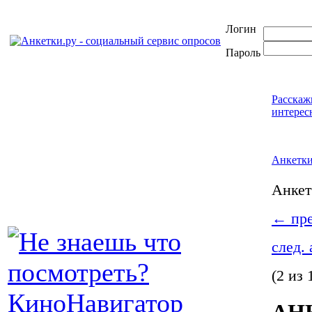
Логин
Пароль
Расскаж
интерес
Анкетк
Анке
←
пре
след.
(2 из 