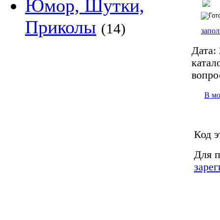
Юмор, Шутки,
Приколы
(14)
запол
Дата:
катало
вопро
В м
Код э
Для п
зарег