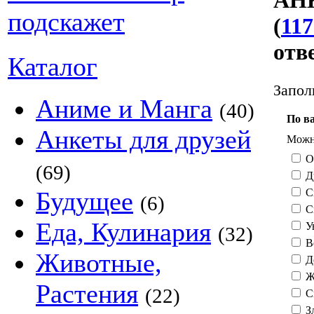
АНК
(
117
отв
Каталог
Запол
Аниме и Манга
(40)
По в
Анкеты для друзей
Можно
О
(69)
Д
С
Будущее
(6)
С
Еда, Кулинария
У
(32)
В
Животные,
Д
Ж
Растения
(22)
С
З