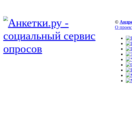
©
Андр
О проек