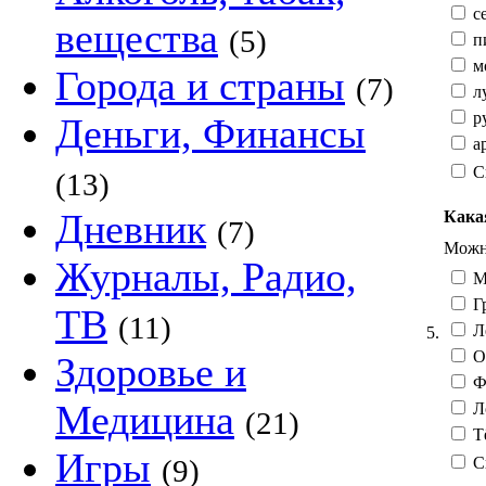
с
вещества
(5)
п
мо
Города и страны
(7)
л
ру
Деньги, Финансы
ар
С
(13)
Дневник
Кака
(7)
Можно
Журналы, Радио,
М
Гр
ТВ
(11)
Л
5.
О
Здоровье и
Фе
Медицина
Л
(21)
Тё
Игры
С
(9)