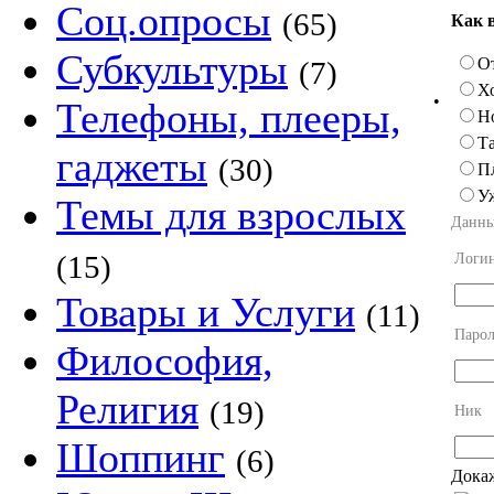
Соц.опросы
(65)
Как 
Субкультуры
О
(7)
Х
•
Телефоны, плееры,
Н
Та
гаджеты
(30)
П
У
Темы для взрослых
Данны
(15)
Логи
Товары и Услуги
(11)
Парол
Философия,
Религия
(19)
Ник
Шоппинг
(6)
Докаж