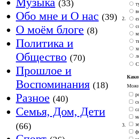
Музыка
(33)
т
в
Обо мне и О нас
(39)
2.
е
О моём блоге
с
(8)
м
Политика и
т
х
Общество
(70)
л
С
Прошлое и
Како
Воспоминания
(18)
Можно
Разное
р
(40)
с
Семья, Дом, Дети
са
м
(66)
зе
3.
ф
Спорт