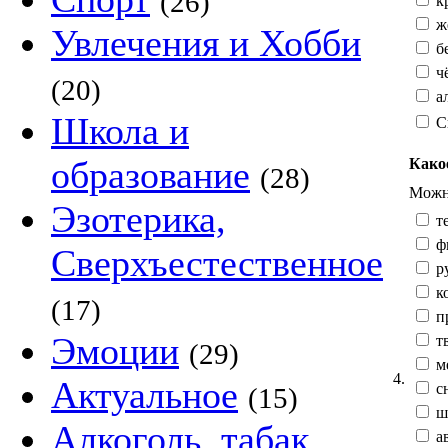
(26)
к
жё
Увлечения и Хобби
б
ч
(20)
а
Школа и
С
образование
Како
(28)
Можно
Эзотерика,
те
ф
Сверхъестественное
р
к
(17)
п
Эмоции
тв
(29)
м
4.
Актуальное
сн
(15)
ш
Алкоголь, табак,
а