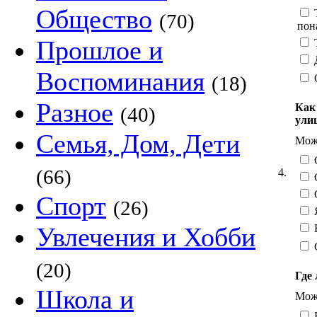
Общество
Т
(70)
пон
Прошлое и
Т
Д
Воспоминания
(18)
Разное
Как
(40)
ули
Семья, Дом, Дети
Можн
С
(66)
4.
С
О
Спорт
(26)
Я
Н
Увлечения и Хобби
(20)
Где 
Школа и
Можн
В