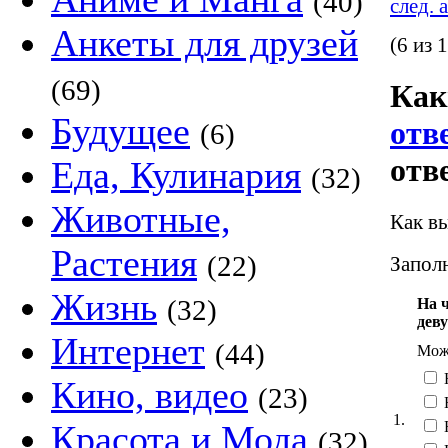
(40)
след. 
Анкеты для друзей
(6 из 
(69)
Как
Будущее
отв
(6)
отв
Еда, Кулинария
(32)
Животные,
Как вы
Растения
(22)
Заполн
Жизнь
(32)
На 
дев
Интернет
(44)
Можн
Кино, видео
(23)
1.
Красота и Мода
(32)