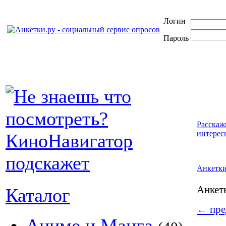
Логин
Пароль
Расскаж
интерес
Анкетк
Анке
Каталог
←
пре
Аниме и Манга