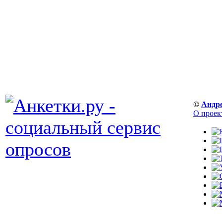
©
Андр
О проек