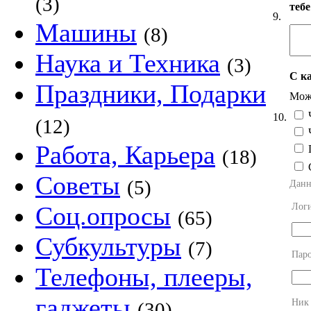
(3)
теб
9.
Машины
(8)
Наука и Техника
(3)
С к
Праздники, Подарки
Можн
Ч
10.
(12)
Ч
Работа, Карьера
П
(18)
Советы
(5)
Данн
Лог
Соц.опросы
(65)
Субкультуры
(7)
Пар
Телефоны, плееры,
гаджеты
Ник
(30)