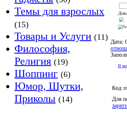
Темы для взрослых
Дока
(15)
Товары и Услуги
(11)
Дата:
0
Философия,
отнош
Запол
Религия
(19)
В м
Шоппинг
(6)
Юмор, Шутки,
Код э
Приколы
(14)
Для п
зарег