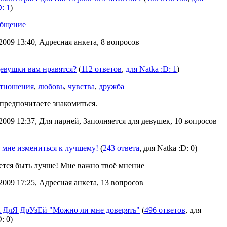
: 1
)
бщение
2009 13:40, Адресная анкета, 8 вопросов
евушки вам нравятся?
(
112 ответов
,
для Natka :D: 1
)
тношения
,
любовь
,
чувства
,
дружба
предпочитаете знакомиться.
2009 12:37, Для парней, Заполняется для девушек, 10 вопросов
 мне измениться к лучшему!
(
243 ответа
, для Natka :D: 0)
ется быть лучше! Мне важно твоё мнение
2009 17:25, Адресная анкета, 13 вопросов
 ДлЯ ДрУзЕй "Можно ли мне доверять"
(
496 ответов
, для
: 0)