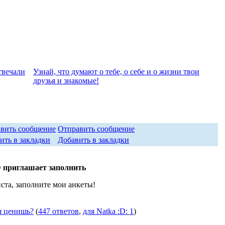
твeчали
Узнай, что думают о тебе, о себе и о жизни твои
друзья и знакомые!
Отправить сообщение
Добавить в закладки
D приглашает заполнить
та, заполните мои анкеты!
я ценишь?
(
447 ответов
,
для Natka :D: 1
)