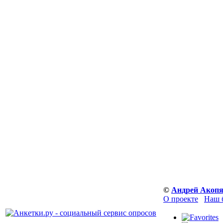
©
Андрей Акоп
О проекте
Наш 