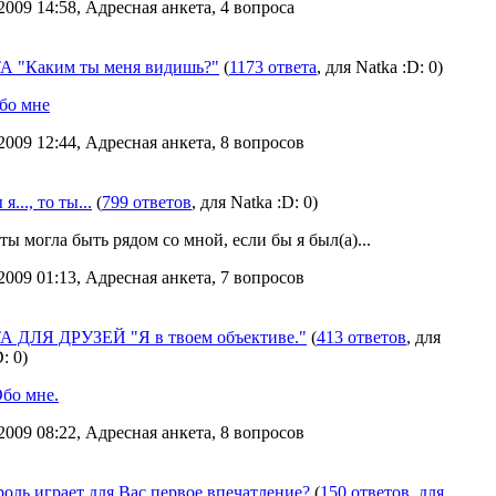
2009 14:58, Адресная анкета, 4 вопроса
 "Каким ты меня видишь?"
(
1173 ответа
, для Natka :D: 0)
бо мне
2009 12:44, Адресная анкета, 8 вопросов
я..., то ты...
(
799 ответов
, для Natka :D: 0)
ты могла быть рядом со мной, если бы я был(а)...
2009 01:13, Адресная анкета, 7 вопросов
 ДЛЯ ДРУЗЕЙ "Я в твоем объективе."
(
413 ответов
, для
: 0)
бо мне.
2009 08:22, Адресная анкета, 8 вопросов
оль играет для Вас первое впечатление?
(
150 ответов
,
для