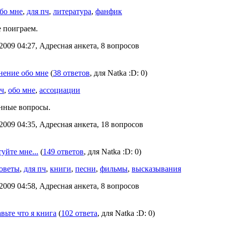
бо мне
,
для пч
,
литература
,
фанфик
 поиграем.
2009 04:27, Адресная анкета, 8 вопросов
нение обо мне
(
38 ответов
, для Natka :D: 0)
ч
,
обо мне
,
ассоциации
нные вопросы.
2009 04:35, Адресная анкета, 18 вопросов
уйте мне...
(
149 ответов
, для Natka :D: 0)
оветы
,
для пч
,
книги
,
песни
,
фильмы
,
высказывания
2009 04:58, Адресная анкета, 8 вопросов
вьте что я книга
(
102 ответа
, для Natka :D: 0)