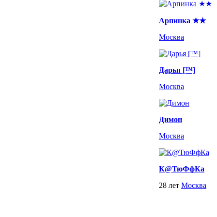
Арпинка ★★
Москва
Дарья [™]
Москва
Димон
Москва
К@ТюФфКа
28 лет
Москва