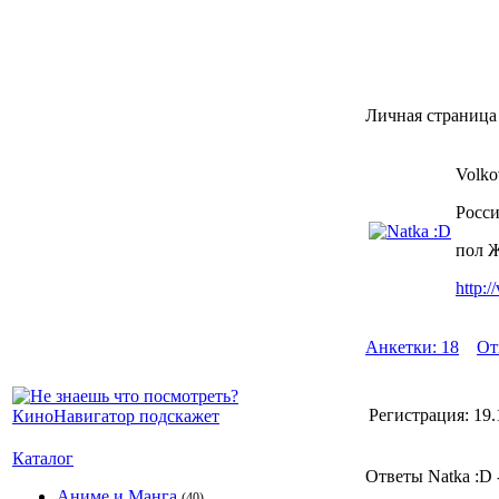
Личная страница 
Volko
Росси
пол 
http:/
Анкетки: 18
От
Регистрация:
19.
Каталог
Ответы Natka :D -
Аниме и Манга
(40)