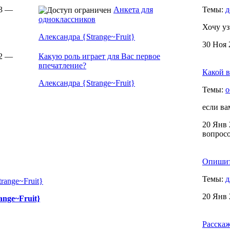
33 —
Анкета для
Темы:
д
одноклассников
Хочу уз
Александра {Strange~Fruit}
30 Ноя 
22 —
Какую роль играет для Вас первое
впечатление?
Какой в
Александра {Strange~Fruit}
Темы:
о
если ва
20 Янв 
вопрос
Опишите
Темы:
д
20 Янв 
ange~Fruit}
Расска