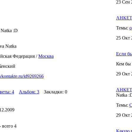
23 Сен 
АНКЕТА
Темы:
о
Natka :D
25 Окт 
va Natka
Если бы 
йская Федерация /
Москва
Кем бы 
Женский
29 Окт 
/vkontakte.ru/id9269266
АНКЕТА
веты: 4
Альбом: 3
Закладки: 0
Natka :D
Темы:
О
12.2009
29 Окт 
 всего 4
Какую р