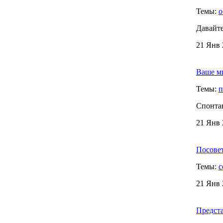
Темы:
о
Давайте
21 Янв 
Ваше м
Темы:
п
Спонта
21 Янв 
Посовет
Темы:
с
21 Янв 
Предста