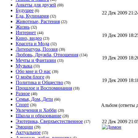
Анкеты для друзей
(69)
Будущее
(6)
22 Дек 2009 21:
Еда, Кулинария
(32)
Животные, Растения
(22)
Жизнь
(32)
Интернет
(44)
19 Дек 2009 18:
Кино, видео
(23)
Красота и Мода
(32)
Литература, Поэзия
(39)
Любовь, Дружба, Отношения
(134)
19 Дек 2009 18:
Мечты и Фантазии
(33)
Музыка
(33)
Обо мне и О нас
(39)
О моём блоге
(8)
19 Дек 2009 18:
Политика и Общество
(70)
Прошлое и Воспоминания
(18)
Разное
(40)
Семья, Дом, Дети
(66)
Спорт
Альбом (ответы дл
(26)
Увлечения и Хобби
(20)
Школа и образование
(28)
Эзотерика, Сверхъестественное
22 Дек 2009 21:
(17)
Эмоции
(29)
Актуальное
(15)
Алкоголь, табак, вещества