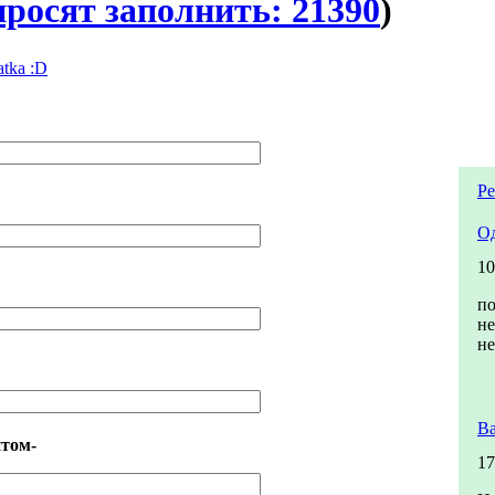
просят заполнить: 21390
)
tka :D
Ре
О
10
п
не
не
В
том-
17