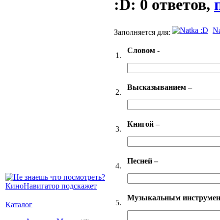
:D: 0 ответов,
Na
Заполняется для:
Словом -
1.
Высказыванием –
2.
Книгой –
3.
Песней –
4.
Музыкальным инструмен
5.
Каталог