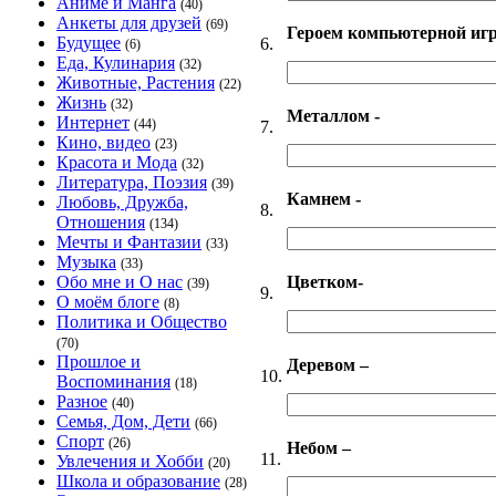
Аниме и Манга
(40)
Анкеты для друзей
(69)
Героем компьютерной иг
Будущее
6.
(6)
Еда, Кулинария
(32)
Животные, Растения
(22)
Жизнь
(32)
Металлом -
Интернет
(44)
7.
Кино, видео
(23)
Красота и Мода
(32)
Литература, Поэзия
(39)
Камнем -
Любовь, Дружба,
8.
Отношения
(134)
Мечты и Фантазии
(33)
Музыка
(33)
Цветком-
Обо мне и О нас
(39)
9.
О моём блоге
(8)
Политика и Общество
(70)
Прошлое и
Деревом –
10.
Воспоминания
(18)
Разное
(40)
Семья, Дом, Дети
(66)
Спорт
(26)
Небом –
11.
Увлечения и Хобби
(20)
Школа и образование
(28)