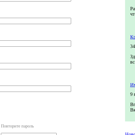
Ра
чт
К
34
Зд
вс
Им
9 
Вп
Вк
Повторите пароль
Нов