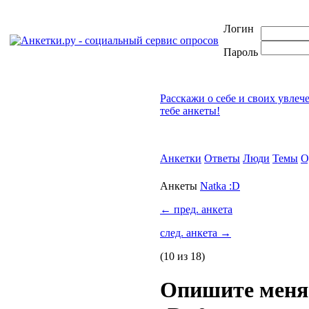
Логин
Пароль
Расскажи о себе и своих увлеч
тебе анкеты!
Анкетки
Ответы
Люди
Темы
О
Анкеты
Natka :D
←
пред. анкета
след. анкета
→
(10 из 18)
Опишите меня.