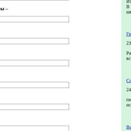
Ит
В 
ры –
шк
Гр
23
Ра
вс
Со
24
пи
и
В