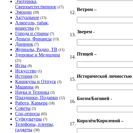
Эзотерика,
Сверхъестественное
(17)
Ветром –
Эмоции
12.
(29)
Актуальное
(15)
Алкоголь, табак,
вещества
(5)
Зверем -
Города и страны
(7)
13.
Деньги, Финансы
(13)
Дневник
(7)
Журналы, Радио, ТВ
(11)
Птицей –
Здоровье и Медицина
14.
(21)
Игры
(9)
Искусство
(1)
Исторической личностью 
История
(5)
15.
Каникулы и Отпуск
(3)
Машины
(8)
Наука и Техника
(3)
Праздники, Подарки
Богом/Богиней -
(12)
16.
Работа, Карьера
(18)
Советы
(5)
Соц.опросы
(65)
Субкультуры
(7)
Королём/Королевой –
17.
Телефоны, плееры,
гаджеты
(30)