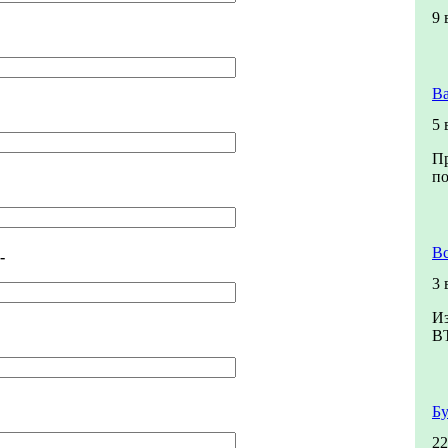
9 
Ва
5 
Пр
по
Вс
-
3 
Из
В
Бу
22