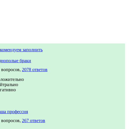
комендуем заполнить
днополые браки
 вопросов,
2078 ответов
оложительно
йтрально
гативно
аша профессия
 вопросов,
267 ответов