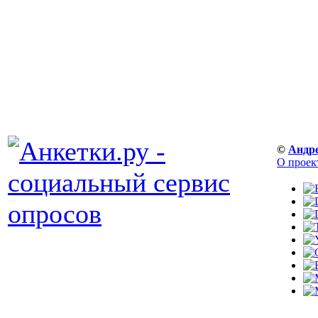
©
Андр
О проек