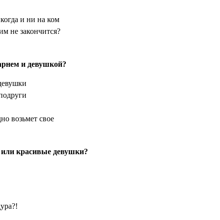
огда и ни на ком
им не закончится?
арнем и девушкой?
 девушки
 подруги
дно возьмет свое
 или красивые девушки?
дура?!