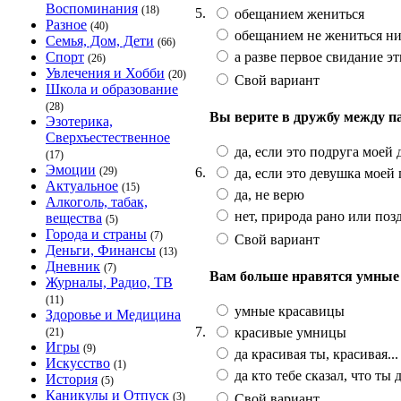
Воспоминания
(18)
5.
обещанием жениться
Разное
(40)
обещанием не жениться ник
Семья, Дом, Дети
(66)
а разве первое свидание эт
Спорт
(26)
Увлечения и Хобби
(20)
Свой вариант
Школа и образование
(28)
Вы верите в дружбу между п
Эзотерика,
Сверхъестественное
да, если это подруга моей
(17)
Эмоции
6.
(29)
да, если это девушка моей
Актуальное
(15)
да, не верю
Алкоголь, табак,
нет, природа рано или поз
вещества
(5)
Города и страны
(7)
Свой вариант
Деньги, Финансы
(13)
Дневник
(7)
Вам больше нравятся умные
Журналы, Радио, ТВ
(11)
умные красавицы
Здоровье и Медицина
7.
красивые умницы
(21)
Игры
(9)
да красивая ты, красивая...
Искусство
(1)
да кто тебе сказал, что ты 
История
(5)
Каникулы и Отпуск
(3)
Свой вариант