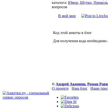
каталога:
Юмор, Шутки, Прикол
вопросов
В мой мир
Код этой анкеты в блог
Для получения кода необходимо 
©
Андрей Акопянц
,
Роман Равв
О проекте
Наш блог
Наше прил