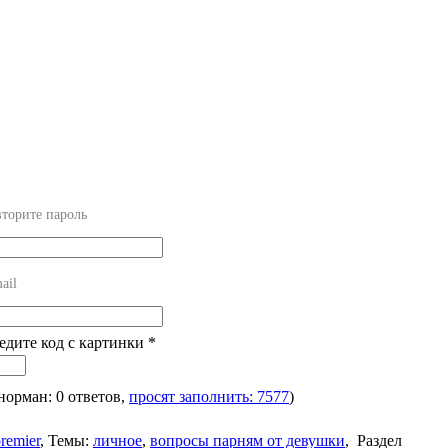
торите пароль
ail
ведите код с картинки
*
 норман: 0 ответов,
просят заполнить: 7577
)
remier
,
Темы:
личное
,
вопросы парням от девушки
,
Раздел