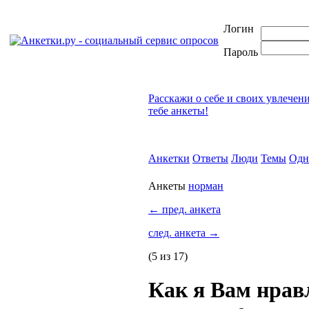
Логин
Пароль
Расскажи о себе и своих увлечен
тебе анкеты!
Анкетки
Ответы
Люди
Темы
Одн
Анкеты
норман
←
пред. анкета
след. анкета
→
(5 из 17)
Как я Вам нра