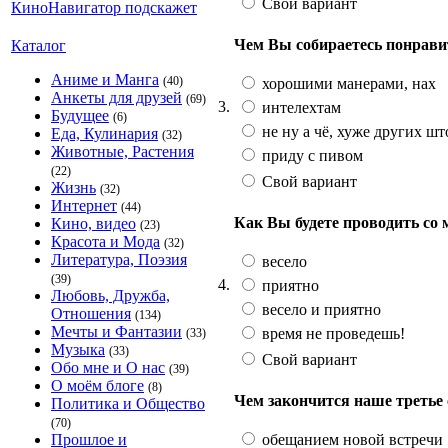
Свой вариант
Чем Вы собираетесь понрави
Каталог
Аниме и Манга
(40)
хорошими манерами, нах
Анкеты для друзей
(69)
3.
интелехтам
Будущее
(6)
не ну а чё, хуже других шт
Еда, Кулинария
(32)
Животные, Растения
приду с пивом
(22)
Свой вариант
Жизнь
(32)
Интернет
(44)
Как Вы будете проводить со
Кино, видео
(23)
Красота и Мода
(32)
Литература, Поэзия
весело
(39)
4.
приятно
Любовь, Дружба,
весело и приятно
Отношения
(134)
Мечты и Фантазии
время не проведешь!
(33)
Музыка
(33)
Свой вариант
Обо мне и О нас
(39)
О моём блоге
(8)
Чем закончится наше третье
Политика и Общество
(70)
обещанием новой встречи
Прошлое и