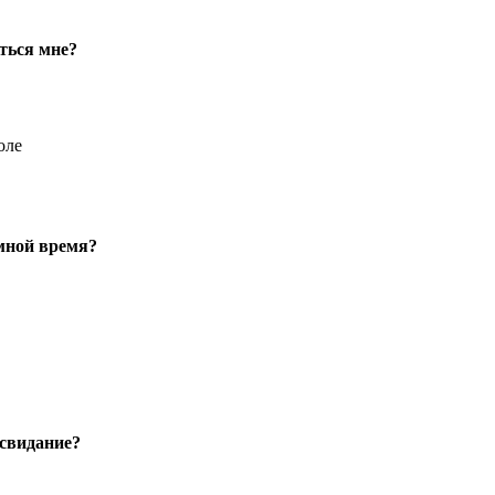
ться мне?
оле
 мной время?
 свидание?