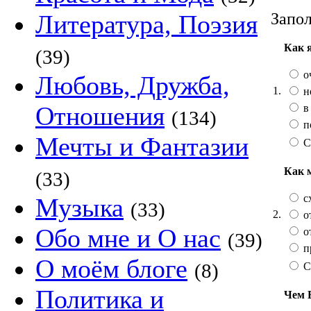
Запол
Литература, Поэзия
Как 
(39)
о
Любовь, Дружба,
1.
н
Отношения
в
(134)
п
Мечты и Фантазии
С
Как 
(33)
сх
Музыка
(33)
2.
от
Обо мне и О нас
от
(39)
п
О моём блоге
(8)
С
Политика и
Чем 