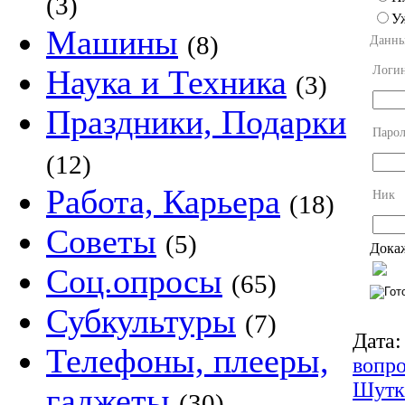
(3)
У
Машины
(8)
Данны
Логи
Наука и Техника
(3)
Праздники, Подарки
Парол
(12)
Работа, Карьера
Ник
(18)
Советы
(5)
Докаж
Соц.опросы
(65)
Субкультуры
(7)
Дата:
Телефоны, плееры,
вопр
Шутк
гаджеты
(30)