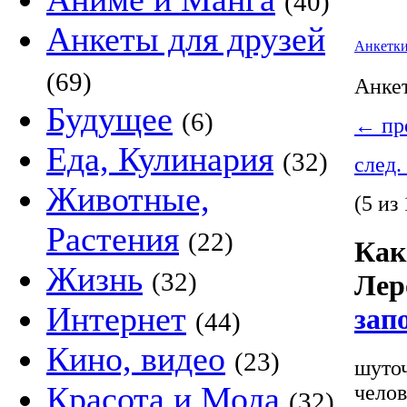
(40)
Анкеты для друзей
Анкетк
(69)
Анке
Будущее
(6)
←
пре
Еда, Кулинария
(32)
след.
Животные,
(5 из 
Растения
(22)
Как
Жизнь
(32)
Лер
Интернет
зап
(44)
Кино, видео
(23)
шуточ
Красота и Мода
челов
(32)