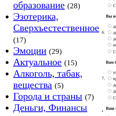
образование
(28)
С
Эзотерика,
Вы в
Сверхъестественное
да
6.
да
(17)
да
не
Эмоции
(29)
С
Актуальное
(15)
Вам 
Алкоголь, табак,
у
7.
к
вещества
(5)
да
да
Города и страны
(7)
С
Деньги, Финансы
Ваш 
•