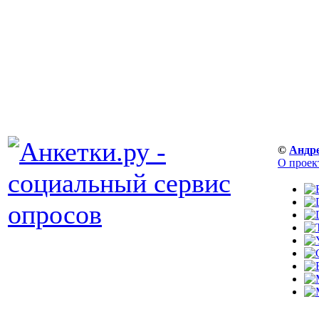
©
Андр
О проек