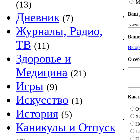
М
(13)
Дневник
Ваш 
(7)
•
Журналы, Радио,
Ваше
•
ТВ
(11)
Выбр
Здоровье и
О се
Медицина
•
(21)
Игры
(9)
Искусство
Как 
(1)
О
История
(5)
Х
•
Каникулы и Отпуск
Н
Та
П