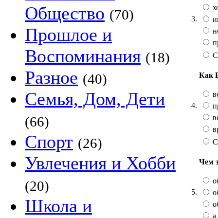
Общество
х
(70)
3.
и
Прошлое и
не
п
Воспоминания
(18)
С
Разное
Как 
(40)
Семья, Дом, Дети
в
4.
п
в
(66)
в
Спорт
(26)
С
Увлечения и Хобби
Чем 
о
(20)
5.
о
Школа и
о
а 