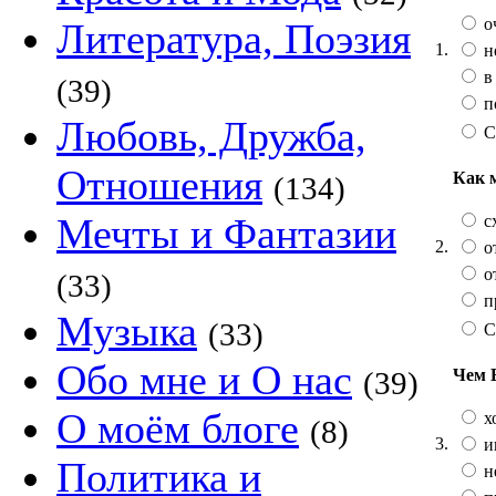
о
Литература, Поэзия
1.
н
в
(39)
п
Любовь, Дружба,
С
Отношения
Как 
(134)
Мечты и Фантазии
сх
2.
от
от
(33)
п
Музыка
(33)
С
Обо мне и О нас
Чем 
(39)
О моём блоге
х
(8)
3.
и
Политика и
не