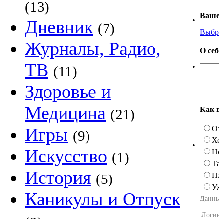
(13)
Ваше
•
Дневник
(7)
Выбр
Журналы, Радио,
О се
ТВ
•
(11)
Здоровье и
Медицина
Как 
(21)
О
Игры
(9)
Х
•
Искусство
Н
(1)
Та
История
П
(5)
У
Каникулы и Отпуск
Данны
Логи