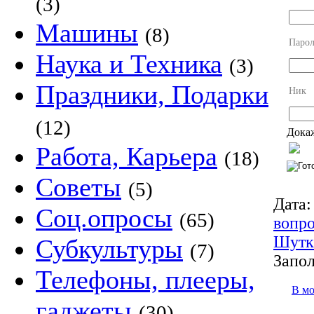
(3)
Машины
(8)
Парол
Наука и Техника
(3)
Праздники, Подарки
Ник
(12)
Докаж
Работа, Карьера
(18)
Советы
(5)
Дата:
Соц.опросы
(65)
вопр
Шутк
Субкультуры
(7)
Запол
Телефоны, плееры,
В м
гаджеты
(30)