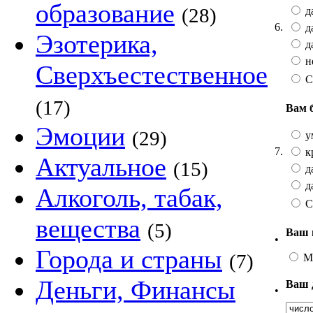
образование
(28)
да
6.
да
Эзотерика,
да
не
Сверхъестественное
С
(17)
Вам 
Эмоции
(29)
у
7.
к
Актуальное
(15)
да
да
Алкоголь, табак,
С
вещества
(5)
Ваш 
•
Города и страны
(7)
М
Деньги, Финансы
Ваш 
•