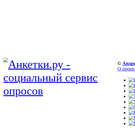
©
Андр
О проек