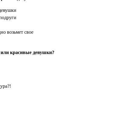
 девушки
 подруги
дно возьмет свое
 или красивые девушки?
дура?!