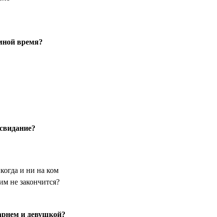
 мной время?
 свидание?
огда и ни на ком
им не закончится?
арнем и девушкой?