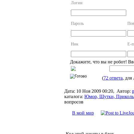
Логин
Пароль
Пов
Ник
E-m
Докажите, что вы не робот! В
(
72 ответа
, для
Дата:
10 Ноя 2009 00:20,
Автор:
p
каталога:
Юмор, Шутки, Прикол
вопросов
В мой мир
Код этой анкеты в блог