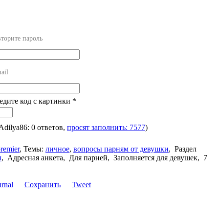
торите пароль
ail
ведите код с картинки
*
 Adilya86: 0 ответов,
просят заполнить: 7577
)
remier
,
Темы:
личное
,
вопросы парням от девушки
,
Раздел
ы
,
Адресная анкета, Для парней, Заполняется для девушек, 7
Сохранить
Tweet