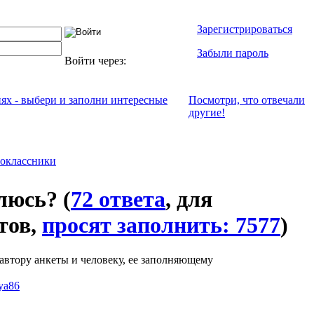
Зарегистрироваться
Забыли пароль
Войти через:
иях - выбери и заполни интересные
Посмотри, что отвeчали
другие!
оклассники
влюсь?
(
72 ответа
, для
етов,
просят заполнить: 7577
)
автору анкеты и человеку, ее заполняющему
ya86