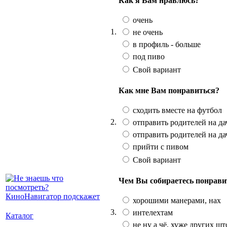
Как я Вам нравлюсь?
очень
1.
не очень
в профиль - больше
под пиво
Свой вариант
Как мне Вам понравиться?
сходить вместе на футбол
2.
отправить родителей на дач
отправить родителей на да
прийти с пивом
Свой вариант
Чем Вы собираетесь понрави
хорошими манерами, нах
3.
интелехтам
Каталог
не ну а чё, хуже других шт