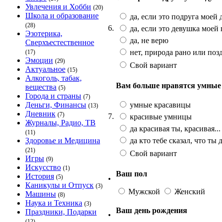
Увлечения и Хобби
(20)
Школа и образование
да, если это подруга моей
(28)
6.
да, если это девушка моей
Эзотерика,
да, не верю
Сверхъестественное
нет, природа рано или поз
(17)
Эмоции
(29)
Свой вариант
Актуальное
(15)
Алкоголь, табак,
Вам больше нравятся умные
вещества
(5)
Города и страны
(7)
умные красавицы
Деньги, Финансы
(13)
Дневник
(7)
7.
красивые умницы
Журналы, Радио, ТВ
да красивая ты, красивая...
(11)
да кто тебе сказал, что ты 
Здоровье и Медицина
(21)
Свой вариант
Игры
(9)
Искусство
(1)
Ваш пол
История
(5)
•
Каникулы и Отпуск
(3)
Мужской
Женский
Машины
(8)
Наука и Техника
(3)
Ваш день рождения
Праздники, Подарки
•
(12)