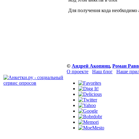
Для получения кода необходимо 
©
Андрей Акопянц
,
Роман Равв
О проекте
Наш блог
Наше прил