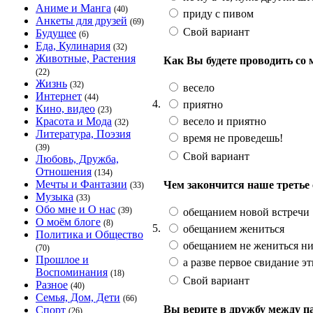
Аниме и Манга
(40)
приду с пивом
Анкеты для друзей
(69)
Свой вариант
Будущее
(6)
Еда, Кулинария
(32)
Животные, Растения
Как Вы будете проводить со
(22)
Жизнь
(32)
весело
Интернет
(44)
4.
приятно
Кино, видео
(23)
весело и приятно
Красота и Мода
(32)
Литература, Поэзия
время не проведешь!
(39)
Свой вариант
Любовь, Дружба,
Отношения
(134)
Мечты и Фантазии
Чем закончится наше третье
(33)
Музыка
(33)
Обо мне и О нас
(39)
обещанием новой встречи
О моём блоге
(8)
5.
обещанием жениться
Политика и Общество
обещанием не жениться ник
(70)
Прошлое и
а разве первое свидание эт
Воспоминания
(18)
Свой вариант
Разное
(40)
Семья, Дом, Дети
(66)
Вы верите в дружбу между п
Спорт
(26)