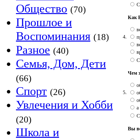
С
Общество
(70)
Как 
Прошлое и
в
Воспоминания
(18)
4.
п
в
Разное
(40)
в
Семья, Дом, Дети
С
Чем 
(66)
о
Спорт
(26)
5.
о
о
Увлечения и Хобби
а 
С
(20)
Школа и
Вы в