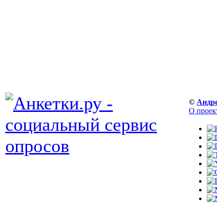
©
Андр
О проек