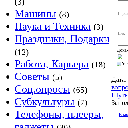
(3)
Машины
(8)
Парол
Наука и Техника
(3)
Ник
Праздники, Подарки
(12)
Докаж
Работа, Карьера
(18)
Советы
(5)
Дата:
Соц.опросы
вопр
(65)
Шутк
Субкультуры
(7)
Запол
Телефоны, плееры,
В м
гаджеты
(30)