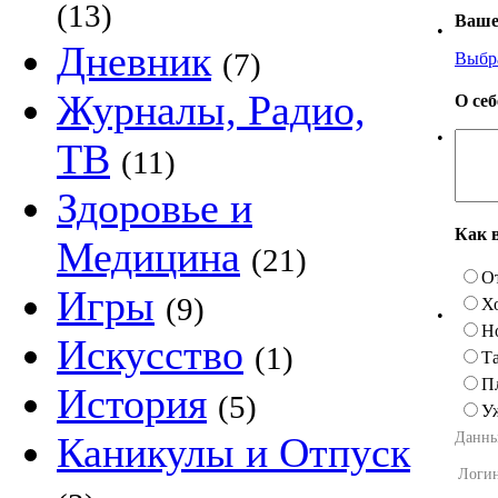
(13)
Ваше
•
Дневник
(7)
Выбр
Журналы, Радио,
О се
•
ТВ
(11)
Здоровье и
Как 
Медицина
(21)
О
Игры
(9)
Х
•
Н
Искусство
(1)
Та
П
История
(5)
У
Данны
Каникулы и Отпуск
Логи