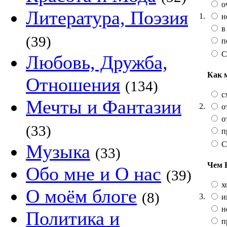
о
Литература, Поэзия
1.
н
в
(39)
п
С
Любовь, Дружба,
Как 
Отношения
(134)
сх
Мечты и Фантазии
2.
от
от
(33)
п
С
Музыка
(33)
Чем 
Обо мне и О нас
(39)
х
О моём блоге
(8)
3.
и
не
Политика и
п