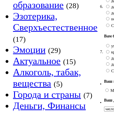
да
образование
(28)
6.
да
да
Эзотерика,
не
Сверхъестественное
С
Вам 
(17)
у
Эмоции
(29)
7.
к
Актуальное
да
(15)
да
Алкоголь, табак,
С
вещества
Ваш 
(5)
•
М
Города и страны
(7)
Ваш 
•
Деньги, Финансы