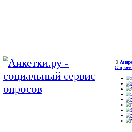
©
Андр
О проек