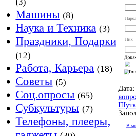
(3)
Машины
(8)
Парол
Наука и Техника
(3)
Праздники, Подарки
Ник
(12)
Докаж
Работа, Карьера
(18)
Советы
(5)
Дата:
Соц.опросы
(65)
вопр
Шутк
Субкультуры
(7)
Запол
Телефоны, плееры,
В м
гаджеты
(30)