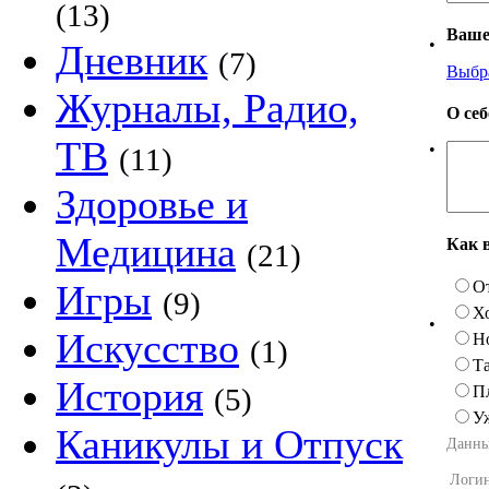
(13)
Ваше
•
Дневник
(7)
Выбр
Журналы, Радио,
О се
ТВ
•
(11)
Здоровье и
Медицина
Как 
(21)
О
Игры
(9)
Х
•
Искусство
Н
(1)
Та
История
П
(5)
У
Каникулы и Отпуск
Данны
Логи