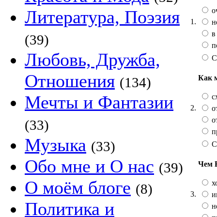
о
Литература, Поэзия
1.
н
в
(39)
п
Любовь, Дружба,
С
Отношения
Как 
(134)
Мечты и Фантазии
сх
2.
от
от
(33)
п
Музыка
(33)
С
Обо мне и О нас
Чем 
(39)
О моём блоге
х
(8)
3.
и
Политика и
не