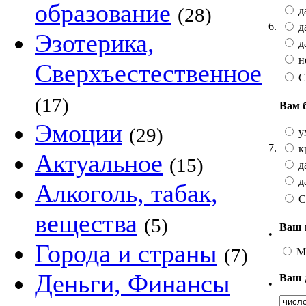
образование
(28)
да
6.
да
Эзотерика,
да
не
Сверхъестественное
С
(17)
Вам 
Эмоции
(29)
у
7.
к
Актуальное
(15)
да
да
Алкоголь, табак,
С
вещества
(5)
Ваш 
•
Города и страны
(7)
М
Деньги, Финансы
Ваш 
•