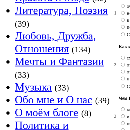
о
Литература, Поэзия
1.
н
в
(39)
п
Любовь, Дружба,
С
Отношения
Как 
(134)
Мечты и Фантазии
сх
2.
от
от
(33)
п
Музыка
(33)
С
Обо мне и О нас
Чем 
(39)
О моём блоге
х
(8)
3.
и
Политика и
не