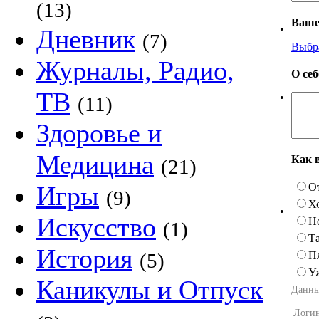
(13)
Ваше
•
Дневник
(7)
Выбр
Журналы, Радио,
О се
ТВ
•
(11)
Здоровье и
Медицина
Как 
(21)
О
Игры
(9)
Х
•
Искусство
Н
(1)
Та
История
П
(5)
У
Каникулы и Отпуск
Данны
Логи