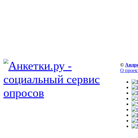
©
Андр
О проек