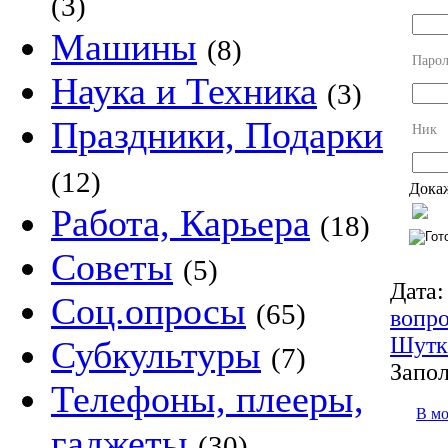
(3)
Машины
(8)
Парол
Наука и Техника
(3)
Праздники, Подарки
Ник
(12)
Докаж
Работа, Карьера
(18)
Советы
(5)
Дата:
Соц.опросы
(65)
вопр
Шутк
Субкультуры
(7)
Запол
Телефоны, плееры,
В м
гаджеты
(30)