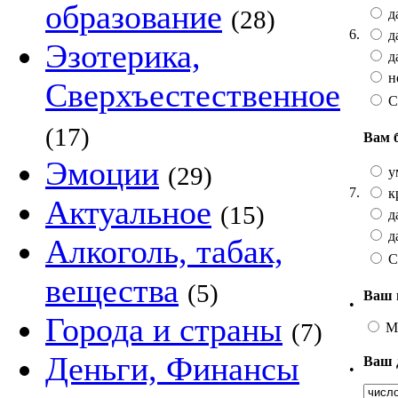
образование
(28)
да
6.
да
Эзотерика,
да
не
Сверхъестественное
С
(17)
Вам 
Эмоции
(29)
у
7.
к
Актуальное
(15)
да
да
Алкоголь, табак,
С
вещества
(5)
Ваш 
•
Города и страны
(7)
М
Деньги, Финансы
Ваш 
•