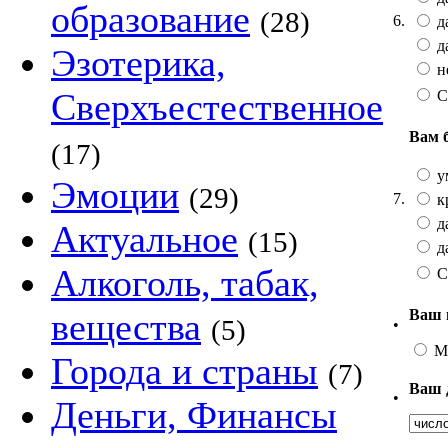
образование
(28)
6.
да
да
Эзотерика,
не
Сверхъестественное
С
Вам 
(17)
у
Эмоции
(29)
7.
к
да
Актуальное
(15)
да
Алкоголь, табак,
С
Ваш 
вещества
(5)
•
М
Города и страны
(7)
Ваш 
•
Деньги, Финансы