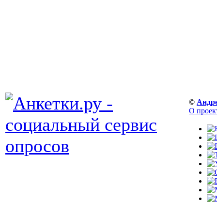
©
Андр
О проек