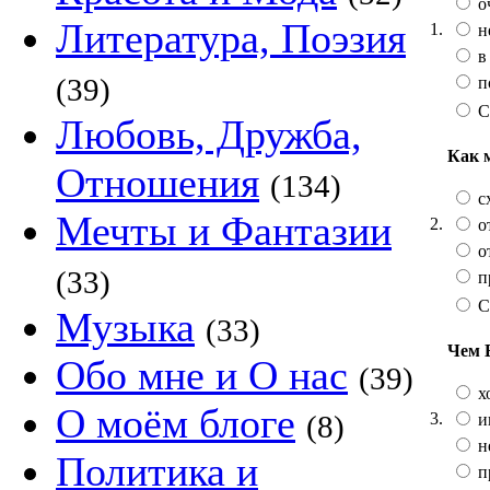
о
Литература, Поэзия
1.
н
в
(39)
п
С
Любовь, Дружба,
Как 
Отношения
(134)
сх
Мечты и Фантазии
2.
от
от
(33)
п
С
Музыка
(33)
Чем 
Обо мне и О нас
(39)
х
О моём блоге
3.
(8)
и
не
Политика и
п