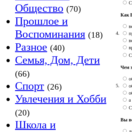
С
Общество
(70)
Как 
Прошлое и
в
Воспоминания
(18)
4.
п
в
Разное
(40)
в
С
Семья, Дом, Дети
Чем 
(66)
о
Спорт
(26)
5.
о
о
Увлечения и Хобби
а 
С
(20)
Вы в
Школа и
да