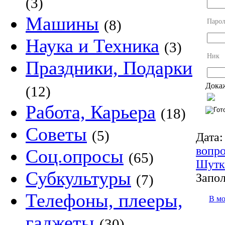
(3)
Машины
(8)
Парол
Наука и Техника
(3)
Ник
Праздники, Подарки
Докаж
(12)
Работа, Карьера
(18)
Советы
(5)
Дата:
вопр
Соц.опросы
(65)
Шутк
Субкультуры
Запол
(7)
Телефоны, плееры,
В м
гаджеты
(30)