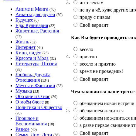
3.
интелехтам
Аниме и Манга
не ну а чё, хуже других шт
(40)
Анкеты для друзей
(69)
приду с пивом
Будущее
(6)
Свой вариант
Еда, Кулинария
(32)
Животные, Растения
(22)
Как Вы будете проводить со
Жизнь
(32)
Интернет
(44)
весело
Кино, видео
(23)
4.
приятно
Красота и Мода
(32)
Литература, Поэзия
весело и приятно
(39)
время не проведешь!
Любовь, Дружба,
Свой вариант
Отношения
(134)
Мечты и Фантазии
(33)
Музыка
Чем закончится наше третье
(33)
Обо мне и О нас
(39)
О моём блоге
(8)
обещанием новой встречи
Политика и Общество
5.
обещанием жениться
(70)
обещанием не жениться ник
Прошлое и
Воспоминания
(18)
а разве первое свидание эт
Разное
(40)
Свой вариант
Семья, Дом, Дети
(66)