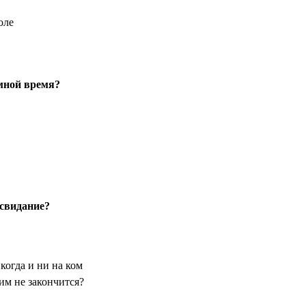
оле
 мной время?
 свидание?
огда и ни на ком
им не закончится?