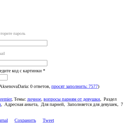
торите пароль
ail
ведите код с картинки
*
 AksenovaDaria: 0 ответов,
просят заполнить: 7577
)
remier
,
Темы:
личное
,
вопросы парням от девушки
,
Раздел
ы
,
Адресная анкета, Для парней, Заполняется для девушек, 7
Сохранить
Tweet