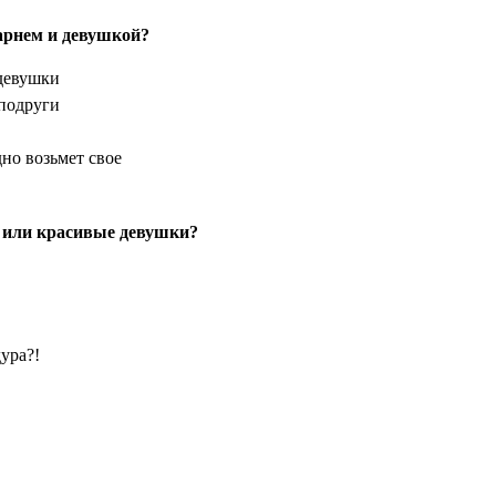
арнем и девушкой?
 девушки
 подруги
дно возьмет свое
 или красивые девушки?
дура?!