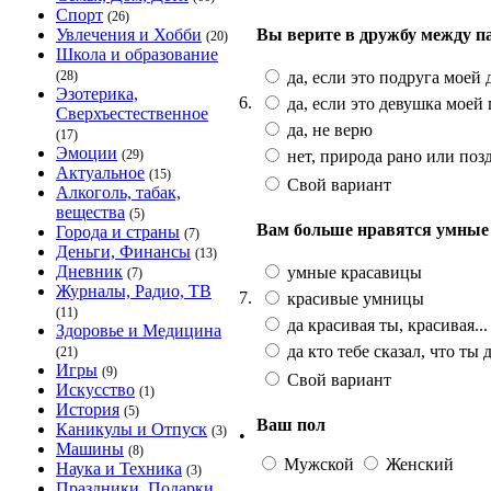
Спорт
(26)
Вы верите в дружбу между п
Увлечения и Хобби
(20)
Школа и образование
да, если это подруга моей
(28)
Эзотерика,
6.
да, если это девушка моей
Сверхъестественное
да, не верю
(17)
Эмоции
нет, природа рано или поз
(29)
Актуальное
(15)
Свой вариант
Алкоголь, табак,
вещества
(5)
Вам больше нравятся умные
Города и страны
(7)
Деньги, Финансы
(13)
Дневник
умные красавицы
(7)
Журналы, Радио, ТВ
7.
красивые умницы
(11)
да красивая ты, красивая...
Здоровье и Медицина
да кто тебе сказал, что ты 
(21)
Игры
(9)
Свой вариант
Искусство
(1)
История
(5)
Ваш пол
Каникулы и Отпуск
(3)
•
Машины
(8)
Мужской
Женский
Наука и Техника
(3)
Праздники, Подарки