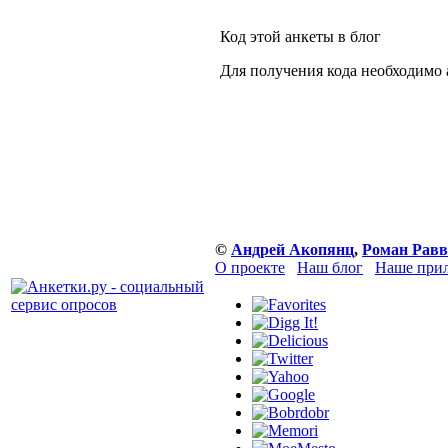
Код этой анкеты в блог
Для получения кода необходимо 
©
Андрей Акопянц
,
Роман Равв
О проекте
Наш блог
Наше прил