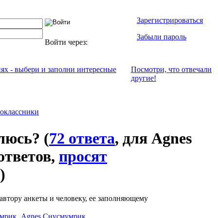
Зарегистрироваться
Забыли пароль
Войти через:
иях - выбери и заполни интересные
Посмотри, что отвeчали
другие!
оклассники
влюсь?
(
72 ответа
, для Agnes
ответов,
просят
)
автору анкеты и человеку, ее заполняющему
Agnes Снусмумрик