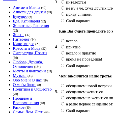
3.
интелехтам
Аниме и Манга
не ну а чё, хуже других шт
(40)
Анкеты для друзей
(69)
приду с пивом
Будущее
(6)
Свой вариант
Еда, Кулинария
(32)
Животные, Растения
(22)
Как Вы будете проводить со
Жизнь
(32)
Интернет
(44)
весело
Кино, видео
(23)
4.
приятно
Красота и Мода
(32)
Литература, Поэзия
весело и приятно
(39)
время не проведешь!
Любовь, Дружба,
Свой вариант
Отношения
(134)
Мечты и Фантазии
(33)
Музыка
Чем закончится наше третье
(33)
Обо мне и О нас
(39)
О моём блоге
(8)
обещанием новой встречи
Политика и Общество
5.
обещанием жениться
(70)
обещанием не жениться ник
Прошлое и
Воспоминания
(18)
а разве первое свидание эт
Разное
(40)
Свой вариант
Семья, Дом, Дети
(66)