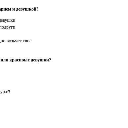
арнем и девушкой?
 девушки
 подруги
дно возьмет свое
 или красивые девушки?
дура?!