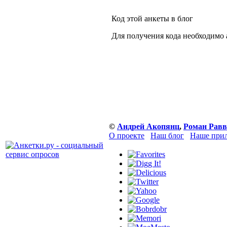
Код этой анкеты в блог
Для получения кода необходимо 
©
Андрей Акопянц
,
Роман Равв
О проекте
Наш блог
Наше прил