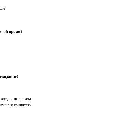
оле
 мной время?
 свидание?
огда и ни на ком
им не закончится?