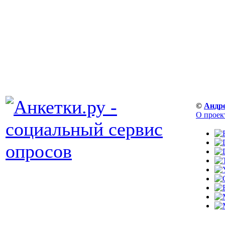
©
Андр
О проек