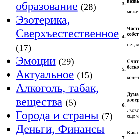
возвы
образование
3.
(28)
может
Эзотерика,
Част
Сверхъестественное
собст
4.
нет, 
(17)
Эмоции
(29)
Счит
беск
5.
Актуальное
(15)
конеч
Алкоголь, табак,
Думаю
вещества
дове
(5)
6.
. вов
Города и страны
(7)
еще ч
Деньги, Финансы
Как 
7.