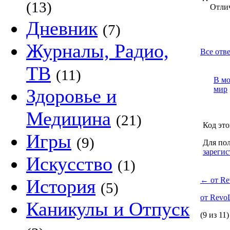
(13)
Отли
Дневник
(7)
Журналы, Радио,
Все отве
ТВ
(11)
В м
мир
Здоровье и
Медицина
(21)
Код это
Игры
(9)
Для пол
зарегис
Искусство
(1)
История
←
от Re
(5)
от Revo
Каникулы и Отпуск
(9 из 11)