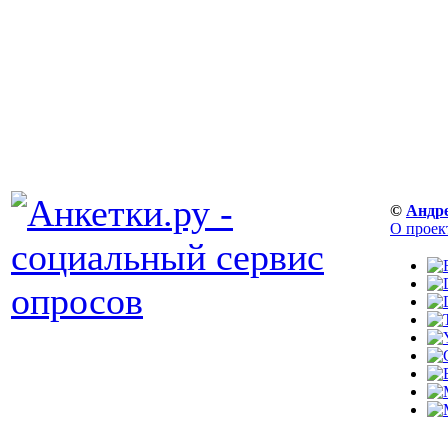
©
Андр
О проек