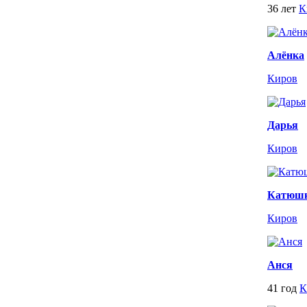
36 лет
К
Алёнка
Киров
Дарья
Киров
Катюшк
Киров
Анся
41 год
К