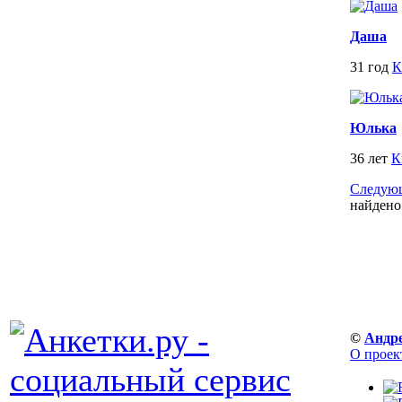
Даша
31 год
К
Юлька
36 лет
К
Следующ
найдено
©
Андр
О проек