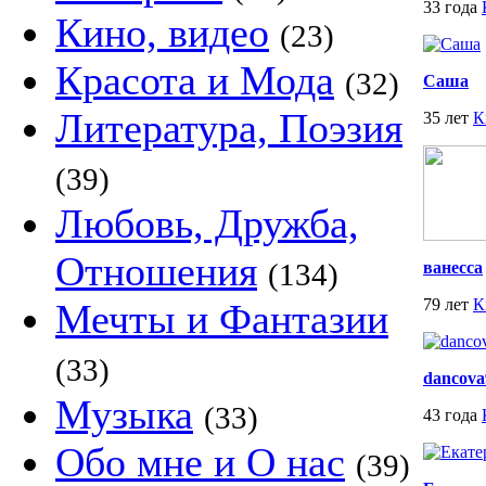
33 года
Кино, видео
(23)
Красота и Мода
(32)
Саша
Литература, Поэзия
35 лет
К
(39)
Любовь, Дружба,
Отношения
(134)
ванесса
79 лет
К
Мечты и Фантазии
(33)
dancova
Музыка
(33)
43 года
Обо мне и О нас
(39)