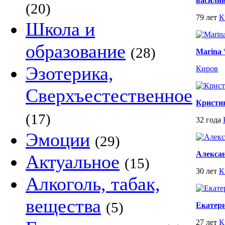
васили
(20)
79 лет
К
Школа и
образование
(28)
Marina °
Эзотерика,
Киров
Сверхъестественное
Кристин
(17)
32 года
Эмоции
(29)
Алекса
Актуальное
(15)
30 лет
К
Алкоголь, табак,
вещества
(5)
Екатер
27 лет
К