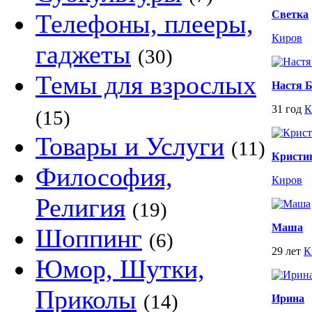
Светка
Телефоны, плееры,
Киров
гаджеты
(30)
Темы для взрослых
Настя 
31 год
К
(15)
Товары и Услуги
(11)
Кристи
Философия,
Киров
Религия
(19)
Маша
Шоппинг
(6)
29 лет
К
Юмор, Шутки,
Приколы
(14)
Ирина