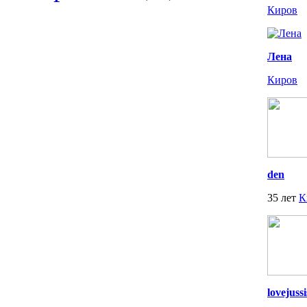
Киров
Лена
Киров
den
35 лет
К
lovejussi