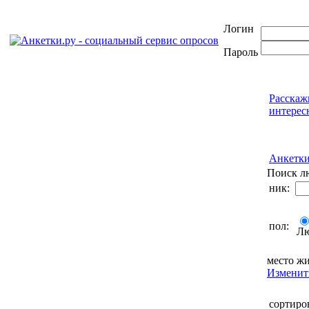
Логин
Пароль
Расскаж
интерес
Анкетк
Поиск л
ник:
пол:
Л
место жи
Изменит
сортиро