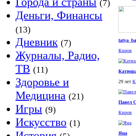
Города и страны
(7)
Деньги, Финансы
(13)
Дневник
tatya_b
(7)
Киров
Журналы, Радио,
ТВ
(11)
Катюш
Здоровье и
29 лет
К
Медицина
(21)
Павел 
Игры
(9)
Киров
Искусство
(1)
История
Яна