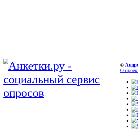
©
Андр
О проек