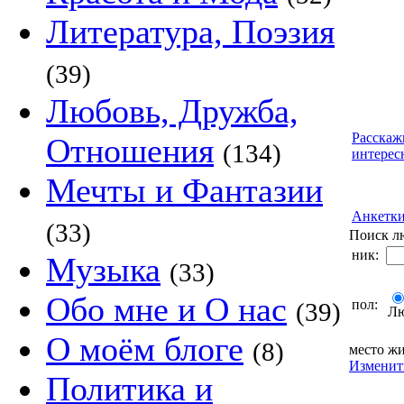
Литература, Поэзия
(39)
Любовь, Дружба,
Расскаж
Отношения
(134)
интерес
Мечты и Фантазии
Анкетк
(33)
Поиск л
ник:
Музыка
(33)
Обо мне и О нас
пол:
(39)
Л
О моём блоге
(8)
место жи
Изменит
Политика и