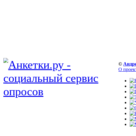
©
Андр
О проек