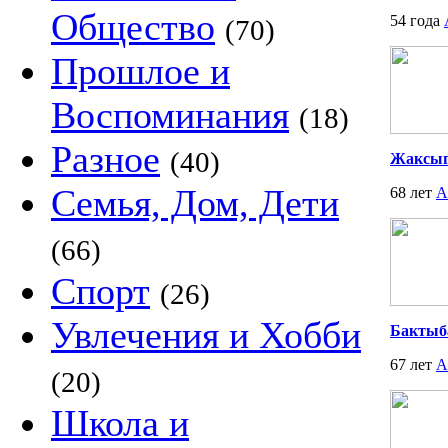
Общество
54 года
(70)
Прошлое и
Воспоминания
(18)
Разное
(40)
Жаксыг
Семья, Дом, Дети
68 лет
А
(66)
Спорт
(26)
Увлечения и Хобби
Бактыба
67 лет
А
(20)
Школа и