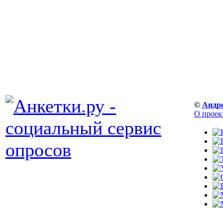
©
Андр
О проек