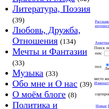
Литература, Поэзия
(39)
Расскаж
интерес
Любовь, Дружба,
Отношения
(134)
Анкетк
Поиск л
Мечты и Фантазии
ник:
(33)
пол:
Л
Музыка
(33)
место жи
Обо мне и О нас
(39)
Изменит
О моём блоге
(8)
сортиро
Политика и
Новые