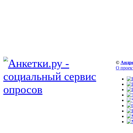
©
Андр
О проек