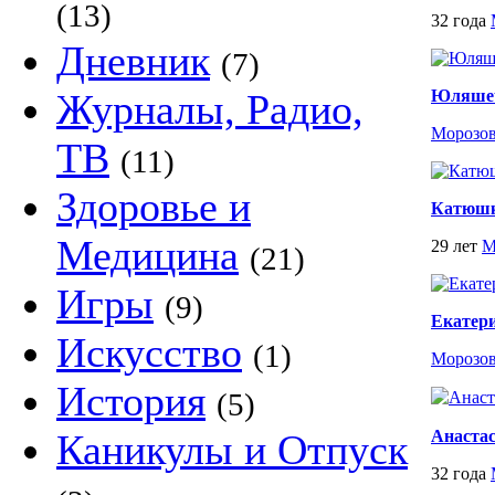
(13)
32 года
Дневник
(7)
Журналы, Радио,
Юляшеч
Морозо
ТВ
(11)
Здоровье и
Катюш
Медицина
29 лет
М
(21)
Игры
(9)
Екатер
Искусство
(1)
Морозо
История
(5)
Каникулы и Отпуск
Анаста
32 года