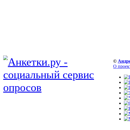
©
Андр
О проек