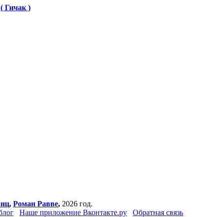
( Гичак )
янц
,
Роман Равве
,
2026 год.
блог
Наше приложение Вконтакте.ру
Обратная связь