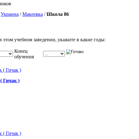
ников
/
Украина
/
Макеевка
/
Школа 86
в этом учебном заведении, укажите в какие годы:
Конец
обучения
( Гичак )