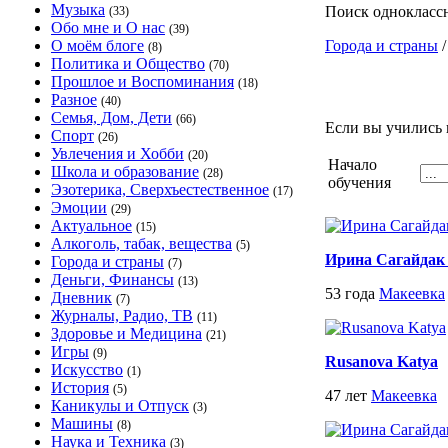
Музыка
Поиск однокласс
(33)
Обо мне и О нас
(39)
О моём блоге
Города и страны
(8)
Политика и Общество
(70)
Прошлое и Воспоминания
(18)
Разное
(40)
Семья, Дом, Дети
(66)
Если вы учились 
Спорт
(26)
Увлечения и Хобби
(20)
Начало
Школа и образование
(28)
обучения
Эзотерика, Сверхъестественное
(17)
Эмоции
(29)
Актуальное
(15)
Алкоголь, табак, вещества
(5)
Ирина Сагайдак 
Города и страны
(7)
Деньги, Финансы
(13)
53 года
Макеевка
Дневник
(7)
Журналы, Радио, ТВ
(11)
Здоровье и Медицина
(21)
Игры
(9)
Rusanova Katya
Искусство
(1)
История
(5)
47 лет
Макеевка
Каникулы и Отпуск
(3)
Машины
(8)
Наука и Техника
(3)