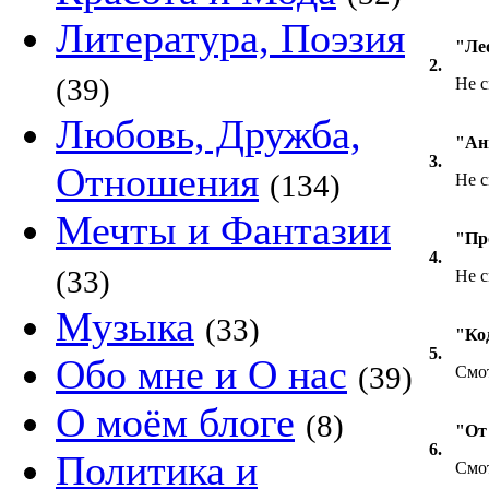
Литература, Поэзия
"Ле
2.
(39)
Не с
Любовь, Дружба,
"Ан
3.
Отношения
(134)
Не с
Мечты и Фантазии
"Пр
4.
(33)
Не с
Музыка
(33)
"Ко
5.
Обо мне и О нас
(39)
Смо
О моём блоге
(8)
"От 
6.
Политика и
Смот