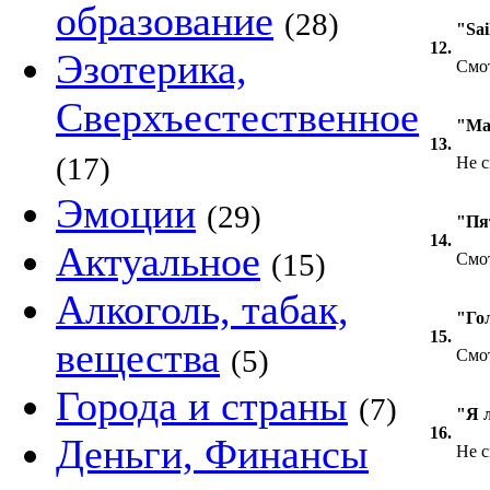
образование
(28)
"Sai
12.
Эзотерика,
Смот
Сверхъестественное
"Ма
13.
(17)
Не с
Эмоции
(29)
"Пя
14.
Актуальное
(15)
Смот
Алкоголь, табак,
"Го
15.
вещества
(5)
Смо
Города и страны
(7)
"Я 
16.
Деньги, Финансы
Не с