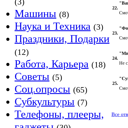
(3)
"Ва
22.
Машины
(8)
Смот
Наука и Техника
(3)
"Фо
23.
Праздники, Подарки
Смо
(12)
"Ми
24.
Работа, Карьера
(18)
Не с
Советы
(5)
"Су
25.
Соц.опросы
(65)
Смот
Субкультуры
(7)
Телефоны, плееры,
Все отв
гаджеты
(30)