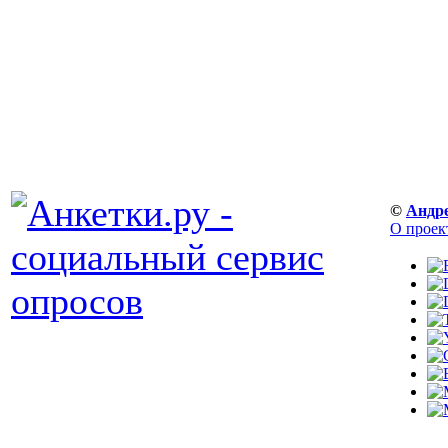
©
Андр
О проек