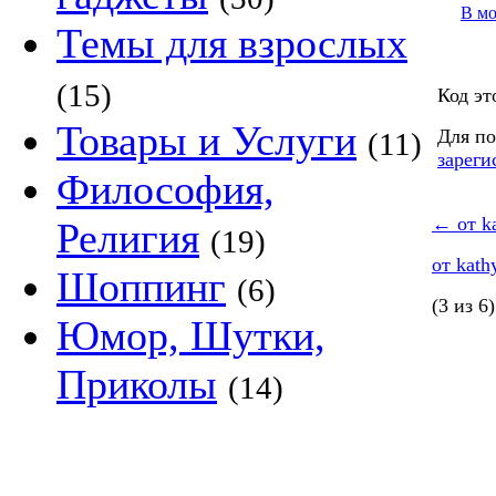
В м
Темы для взрослых
(15)
Код эт
Товары и Услуги
Для по
(11)
зареги
Философия,
←
от k
Религия
(19)
от kat
Шоппинг
(6)
(3 из 6)
Юмор, Шутки,
Приколы
(14)