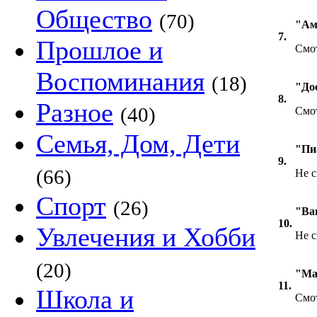
Общество
(70)
"Ам
7.
Прошлое и
Смот
Воспоминания
(18)
"До
8.
Разное
(40)
Смо
Семья, Дом, Дети
"Пи
9.
(66)
Не с
Спорт
(26)
"Ва
10.
Увлечения и Хобби
Не с
(20)
"Ма
11.
Школа и
Смот