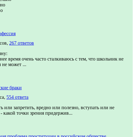
ьно
но
офессия
сов,
267 ответов
чну:
нее время очень часто сталкиваюсь с тем, что школьник не
 не может ...
ские браки
са,
554 ответа
ь или запретить, вредно или полезно, вступать или не
 - какой точки зрения придержив...
ая проблема проституции в российском обществе