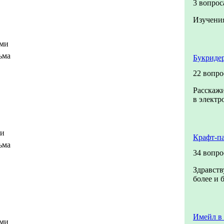
"
3 вопрос
Изучения
ами
ьма
Букридер
22 вопро
Расскажи
в электр
ми
Крафт-п
ьма
34 вопро
Здравств
более и 
Имейл в
ами