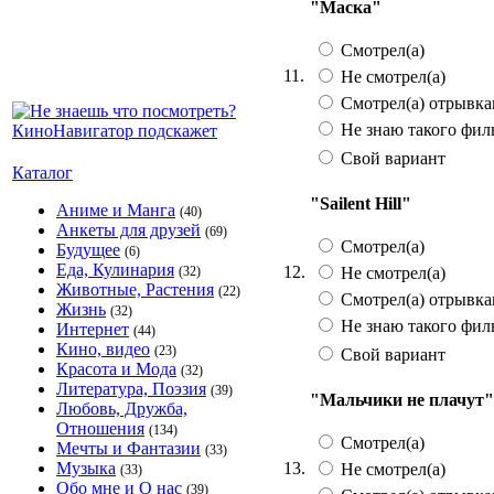
"Маска"
Смотрел(а)
11.
Не смотрел(а)
Смотрел(а) отрывк
Не знаю такого фил
Свой вариант
Каталог
"Sailent Hill"
Аниме и Манга
(40)
Анкеты для друзей
(69)
Смотрел(а)
Будущее
(6)
Еда, Кулинария
12.
Не смотрел(а)
(32)
Животные, Растения
(22)
Смотрел(а) отрывк
Жизнь
(32)
Не знаю такого фил
Интернет
(44)
Кино, видео
(23)
Свой вариант
Красота и Мода
(32)
Литература, Поэзия
(39)
"Мальчики не плачут"
Любовь, Дружба,
Отношения
(134)
Смотрел(а)
Мечты и Фантазии
(33)
13.
Музыка
Не смотрел(а)
(33)
Обо мне и О нас
(39)