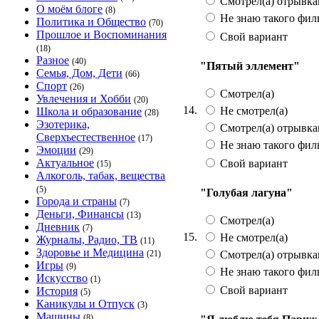
Смотрел(а) отрывк
О моём блоге
(8)
Не знаю такого фил
Политика и Общество
(70)
Прошлое и Воспоминания
Свой вариант
(18)
Разное
(40)
"Пятый эллемент"
Семья, Дом, Дети
(66)
Спорт
(26)
Смотрел(а)
Увлечения и Хобби
(20)
14.
Не смотрел(а)
Школа и образование
(28)
Эзотерика,
Смотрел(а) отрывк
Сверхъестественное
(17)
Не знаю такого фил
Эмоции
(29)
Актуальное
Свой вариант
(15)
Алкоголь, табак, вещества
(5)
"Голубая лагуна"
Города и страны
(7)
Деньги, Финансы
(13)
Смотрел(а)
Дневник
(7)
15.
Не смотрел(а)
Журналы, Радио, ТВ
(11)
Здоровье и Медицина
Смотрел(а) отрывк
(21)
Игры
(9)
Не знаю такого фил
Искусство
(1)
Свой вариант
История
(5)
Каникулы и Отпуск
(3)
Машины
(8)