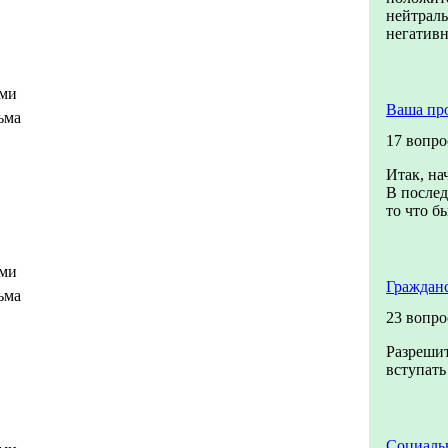
нейтрал
негатив
ами
Ваша пр
ьма
17 вопро
Итак, на
В послед
то что бы
ами
Граждан
ьма
23 вопро
Разрешит
вступать
Социальн