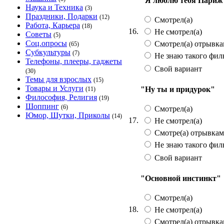
"Я люблю тебя Париж
Наука и Техника
(3)
Праздники, Подарки
(12)
Смотрел(а)
Работа, Карьера
(18)
16.
Не смотрел(а)
Советы
(5)
Соц.опросы
Смотрел(а) отрывк
(65)
Субкультуры
(7)
Не знаю такого фил
Телефоны, плееры, гаджеты
Свой вариант
(30)
Темы для взрослых
(15)
Товары и Услуги
"Ну ты и придурок"
(11)
Философия, Религия
(19)
Шоппинг
(6)
Смотрел(а)
Юмор, Шутки, Приколы
(14)
17.
Не смотрел(а)
Смотре(а) отрывка
Не знаю такого фил
Свой вариант
"Основной инстинкт"
Смотрел(а)
18.
Не смотрел(а)
Смотрел(а) отрывк