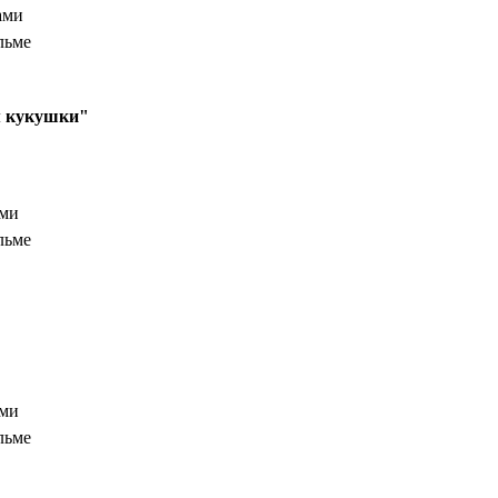
ами
льме
м кукушки"
ами
льме
ами
льме