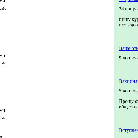
ами
ьма
24 вопро
пишу кур
исследо
Ваше от
ами
9 вопрос
ьма
Вакцина
5 вопрос
Прошу от
обществе
ами
ьма
Вступле