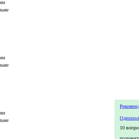
ами
льме
ами
льме
Рекомен
ами
Однопол
льме
10 вопро
положит