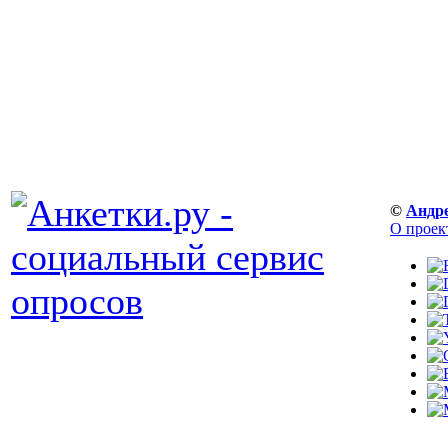
©
Андр
О проек